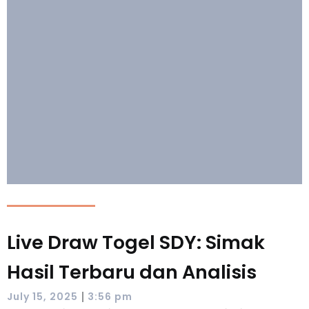
Live Draw Togel SDY: Simak
Hasil Terbaru dan Analisis
|
July 15, 2025
3:56 pm