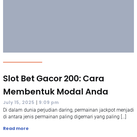
Slot Bet Gacor 200: Cara
Membentuk Modal Anda
|
July 15, 2025
9:09 pm
Di dalam dunia perjudian daring, permainan jackpot menjadi
di antara jenis permainan paling digemari yang paling […]
Read more