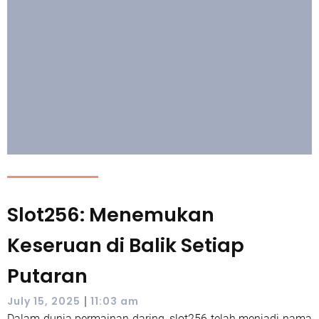
Slot256: Menemukan
Keseruan di Balik Setiap
Putaran
|
July 15, 2025
11:03 am
Dalam dunia permainan daring, slot256 telah menjadi nama