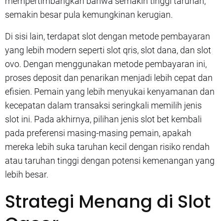
mempertimbangkan bahwa semakin tinggi taruhan,
semakin besar pula kemungkinan kerugian.
Di sisi lain, terdapat slot dengan metode pembayaran
yang lebih modern seperti slot qris, slot dana, dan slot
ovo. Dengan menggunakan metode pembayaran ini,
proses deposit dan penarikan menjadi lebih cepat dan
efisien. Pemain yang lebih menyukai kenyamanan dan
kecepatan dalam transaksi seringkali memilih jenis
slot ini. Pada akhirnya, pilihan jenis slot bet kembali
pada preferensi masing-masing pemain, apakah
mereka lebih suka taruhan kecil dengan risiko rendah
atau taruhan tinggi dengan potensi kemenangan yang
lebih besar.
Strategi Menang di Slot