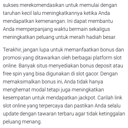
sukses merekomendasikan untuk memulai dengan
taruhan kecil lalu meningkatkannya ketika Anda
mendapatkan kemenangan. Ini dapat membantu
Anda memperpanjang waktu bermain sekaligus
meningkatkan peluang untuk meraih hadiah besar.
Terakhir, jangan lupa untuk memanfaatkan bonus dan
promosi yang ditawarkan oleh berbagai platform slot
online. Banyak situs menyediakan bonus deposit atau
free spin yang bisa digunakan di slot gacor. Dengan
memaksimalkan bonus ini, Anda tidak hanya
menghemat modal tetapi juga meningkatkan
kesempatan untuk mendapatkan jackpot. Carilah link
slot online yang terpercaya dan pastikan Anda selalu
update dengan tawaran terbaru agar tidak ketinggalan
peluang menang.