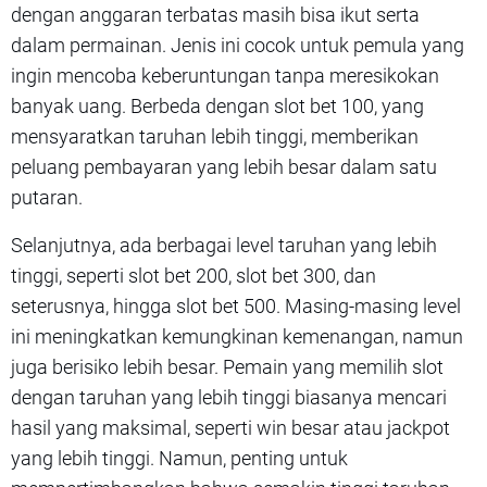
dengan anggaran terbatas masih bisa ikut serta
dalam permainan. Jenis ini cocok untuk pemula yang
ingin mencoba keberuntungan tanpa meresikokan
banyak uang. Berbeda dengan slot bet 100, yang
mensyaratkan taruhan lebih tinggi, memberikan
peluang pembayaran yang lebih besar dalam satu
putaran.
Selanjutnya, ada berbagai level taruhan yang lebih
tinggi, seperti slot bet 200, slot bet 300, dan
seterusnya, hingga slot bet 500. Masing-masing level
ini meningkatkan kemungkinan kemenangan, namun
juga berisiko lebih besar. Pemain yang memilih slot
dengan taruhan yang lebih tinggi biasanya mencari
hasil yang maksimal, seperti win besar atau jackpot
yang lebih tinggi. Namun, penting untuk