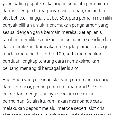
yang paling populer di kalangan pencinta permainan
daring. Dengan berbagai variasi taruhan, mulai dari
slot bet kecil hingga slot bet 500, para pemain memiliki
banyak pilihan untuk menemukan pengalaman yang
sesuai dengan gaya bermain mereka. Setiap jenis
taruhan memiliki keunikan dan peluang tersendiri, dan
dalam artikel ini, kami akan mengeksplorasi strategi
mudah menang di slot bet 100, serta memberikan
panduan lengkap tentang cara memaksimalkan
peluang menang di berbagai jenis slot.
Bagi Anda yang mencari slot yang gampang menang
dan slot gacor, penting untuk memahami RTP slot
online dan mengetahuinya sebelum memulai
permainan. Selain itu, kami akan membahas cara
melakukan deposit melalui metode seperti slot qris,