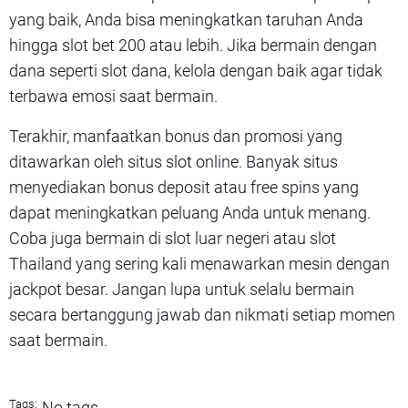
yang baik, Anda bisa meningkatkan taruhan Anda
hingga slot bet 200 atau lebih. Jika bermain dengan
dana seperti slot dana, kelola dengan baik agar tidak
terbawa emosi saat bermain.
Terakhir, manfaatkan bonus dan promosi yang
ditawarkan oleh situs slot online. Banyak situs
menyediakan bonus deposit atau free spins yang
dapat meningkatkan peluang Anda untuk menang.
Coba juga bermain di slot luar negeri atau slot
Thailand yang sering kali menawarkan mesin dengan
jackpot besar. Jangan lupa untuk selalu bermain
secara bertanggung jawab dan nikmati setiap momen
saat bermain.
Tags:
No tags