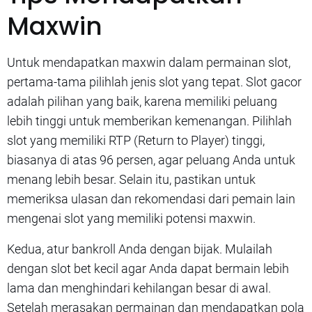
Maxwin
Untuk mendapatkan maxwin dalam permainan slot,
pertama-tama pilihlah jenis slot yang tepat. Slot gacor
adalah pilihan yang baik, karena memiliki peluang
lebih tinggi untuk memberikan kemenangan. Pilihlah
slot yang memiliki RTP (Return to Player) tinggi,
biasanya di atas 96 persen, agar peluang Anda untuk
menang lebih besar. Selain itu, pastikan untuk
memeriksa ulasan dan rekomendasi dari pemain lain
mengenai slot yang memiliki potensi maxwin.
Kedua, atur bankroll Anda dengan bijak. Mulailah
dengan slot bet kecil agar Anda dapat bermain lebih
lama dan menghindari kehilangan besar di awal.
Setelah merasakan permainan dan mendapatkan pola