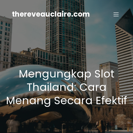
Skip
to
thereveauclaire.com
content
Mengungkap Slot
Thailand: Cara
Menang Secara Efektif