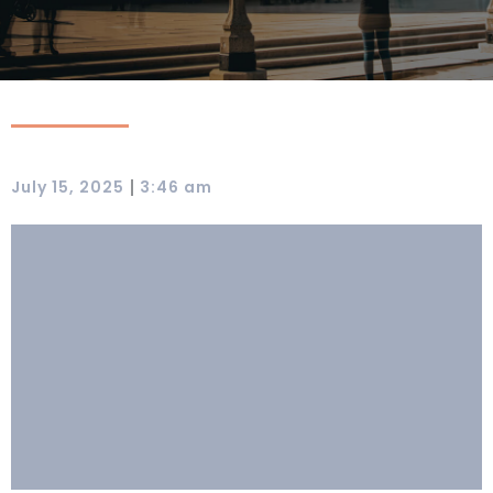
|
July 15, 2025
3:46 am