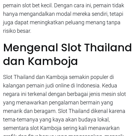
pemain slot bet kecil. Dengan cara ini, pemain tidak
hanya mengandalkan modal mereka sendiri, tetapi
juga dapat meningkatkan peluang menang tanpa
risiko besar.
Mengenal Slot Thailand
dan Kamboja
Slot Thailand dan Kamboja semakin populer di
kalangan pemain judi online di Indonesia. Kedua
negara ini terkenal dengan berbagai jenis mesin slot
yang menawarkan pengalaman bermain yang
menarik dan beragam. Slot Thailand dikenal karena
tema-temanya yang kaya akan budaya lokal,
sementara slot Kamboja sering kali menawarkan