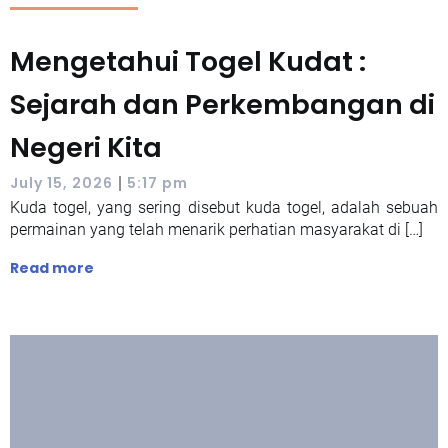
Mengetahui Togel Kudat :
Sejarah dan Perkembangan di
Negeri Kita
|
July 15, 2026
5:17 pm
Kuda togel, yang sering disebut kuda togel, adalah sebuah
permainan yang telah menarik perhatian masyarakat di […]
Read more