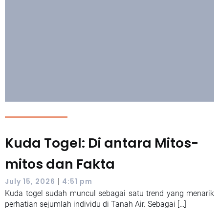
Kuda Togel: Di antara Mitos-
mitos dan Fakta
|
July 15, 2026
4:51 pm
Kuda togel sudah muncul sebagai satu trend yang menarik
perhatian sejumlah individu di Tanah Air. Sebagai […]