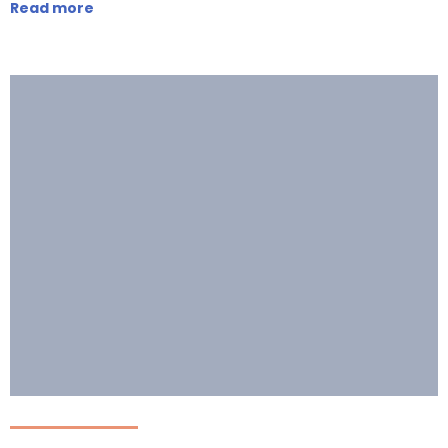
Read more