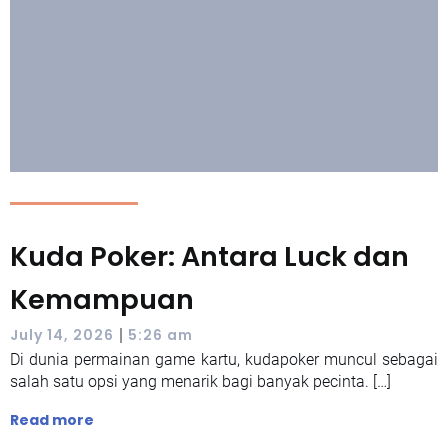
Kuda Poker: Antara Luck dan
Kemampuan
|
July 14, 2026
5:26 am
Di dunia permainan game kartu, kudapoker muncul sebagai
salah satu opsi yang menarik bagi banyak pecinta. […]
Read more