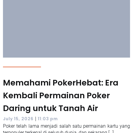
Memahami PokerHebat: Era
Kembali Permainan Poker
Daring untuk Tanah Air
|
July 15, 2026
11:03 pm
Poker telah lama menjadi salah satu permainan kartu yang
terpopuler terkenal di seluruh dunia, dan sekarang […]