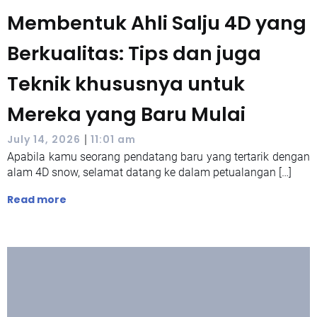
Membentuk Ahli Salju 4D yang
Berkualitas: Tips dan juga
Teknik khususnya untuk
Mereka yang Baru Mulai
|
July 14, 2026
11:01 am
Apabila kamu seorang pendatang baru yang tertarik dengan
alam 4D snow, selamat datang ke dalam petualangan […]
Read more