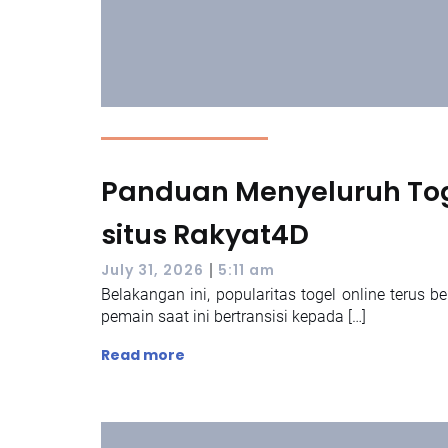
Panduan Menyeluruh Toge
situs Rakyat4D
|
July 31, 2026
5:11 am
Belakangan ini, popularitas togel online terus b
pemain saat ini bertransisi kepada […]
Read more