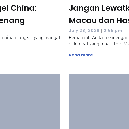
el China:
Jangan Lewatka
Menang
Macau dan Has
|
July 28, 2026
2:55 pm
ermainan angka yang sangat
Pernahkah Anda mendengar 
[…]
di tempat yang tepat. Toto M
Read more