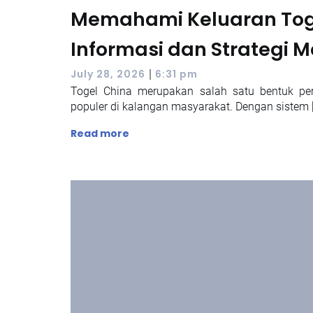
Memahami Keluaran Tog
Informasi dan Strategi 
|
July 28, 2026
6:31 pm
Togel China merupakan salah satu bentuk p
populer di kalangan masyarakat. Dengan sistem 
Read more