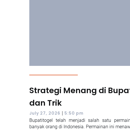
Strategi Menang di Bupat
dan Trik
|
July 27, 2026
5:50 pm
Bupatitogel telah menjadi salah satu permai
banyak orang di Indonesia. Permainan ini menaw