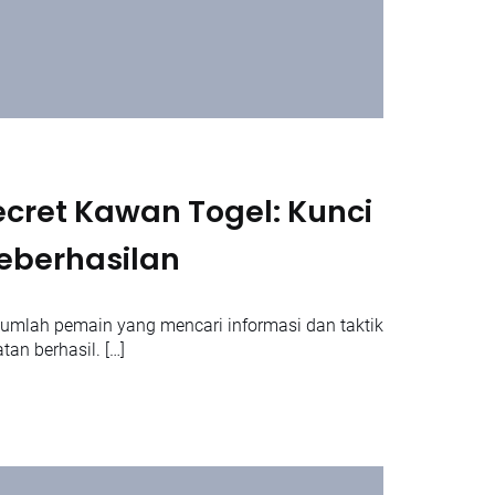
ret Kawan Togel: Kunci
eberhasilan
ejumlah pemain yang mencari informasi dan taktik
an berhasil. […]