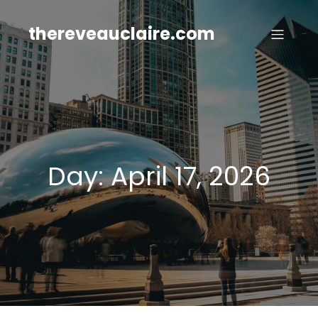
Skip
to
thereveauclaire.com
content
Day:
April 17, 2026