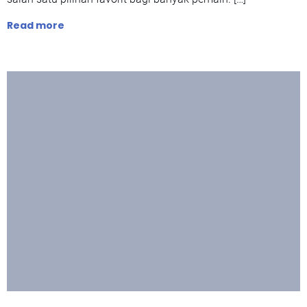
Read more