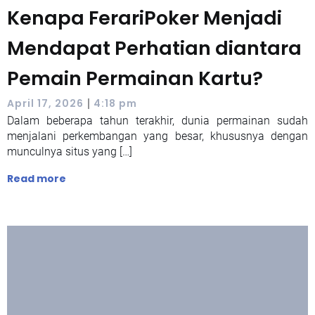
Kenapa FerariPoker Menjadi
Mendapat Perhatian diantara
Pemain Permainan Kartu?
|
April 17, 2026
4:18 pm
Dalam beberapa tahun terakhir, dunia permainan sudah
menjalani perkembangan yang besar, khususnya dengan
munculnya situs yang […]
Read more