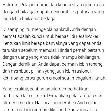
Hold’em. Pelajari aturan dan kuasai strategi bermain
dengan baik agar dapat mengambil keputusan yang
jauh lebih baik saat berlaga.
Di samping itu, mengelola bankroll Anda dengan
cermat adalah kunci untuk berhasil di FerariPoker.
Tentukan limit berapa banyaknya yang dapat Anda
taruhkan sebelum memulai. Hindari pernah bertaruh
dengan uang yang Anda tidak mampu kehilangan.
Dengan demikian, Anda dapat bermain lebih tenang
dan membuat pilihan yang jauh lebih rasional,
ketimbang terpengaruh emosi saat mengalami kalah.
Yang terakhir, penting untuk memperhatikan
partisipan lain di meja. Perhatikan pola taruhan dan
strategi mereka. Hal ini akan memberi Anda nilai
tambah dalam memprediksi tindakan yang akan