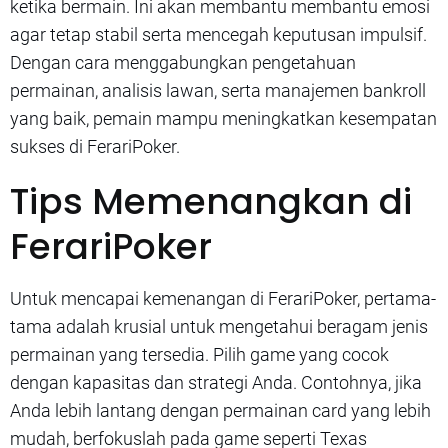
ketika bermain. Ini akan membantu membantu emosi
agar tetap stabil serta mencegah keputusan impulsif.
Dengan cara menggabungkan pengetahuan
permainan, analisis lawan, serta manajemen bankroll
yang baik, pemain mampu meningkatkan kesempatan
sukses di FerariPoker.
Tips Memenangkan di
FerariPoker
Untuk mencapai kemenangan di FerariPoker, pertama-
tama adalah krusial untuk mengetahui beragam jenis
permainan yang tersedia. Pilih game yang cocok
dengan kapasitas dan strategi Anda. Contohnya, jika
Anda lebih lantang dengan permainan card yang lebih
mudah, berfokuslah pada game seperti Texas