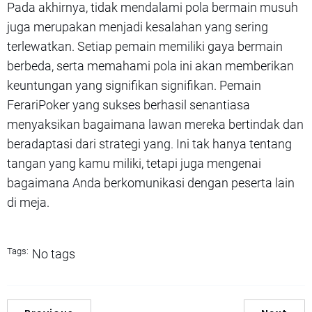
Pada akhirnya, tidak mendalami pola bermain musuh
juga merupakan menjadi kesalahan yang sering
terlewatkan. Setiap pemain memiliki gaya bermain
berbeda, serta memahami pola ini akan memberikan
keuntungan yang signifikan signifikan. Pemain
FerariPoker yang sukses berhasil senantiasa
menyaksikan bagaimana lawan mereka bertindak dan
beradaptasi dari strategi yang. Ini tak hanya tentang
tangan yang kamu miliki, tetapi juga mengenai
bagaimana Anda berkomunikasi dengan peserta lain
di meja.
Tags:
No tags