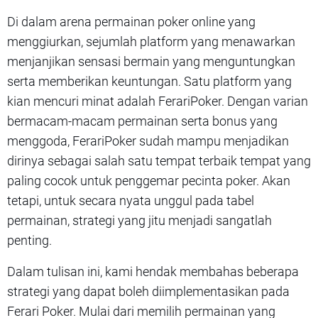
Di dalam arena permainan poker online yang
menggiurkan, sejumlah platform yang menawarkan
menjanjikan sensasi bermain yang menguntungkan
serta memberikan keuntungan. Satu platform yang
kian mencuri minat adalah FerariPoker. Dengan varian
bermacam-macam permainan serta bonus yang
menggoda, FerariPoker sudah mampu menjadikan
dirinya sebagai salah satu tempat terbaik tempat yang
paling cocok untuk penggemar pecinta poker. Akan
tetapi, untuk secara nyata unggul pada tabel
permainan, strategi yang jitu menjadi sangatlah
penting.
Dalam tulisan ini, kami hendak membahas beberapa
strategi yang dapat boleh diimplementasikan pada
Ferari Poker. Mulai dari memilih permainan yang