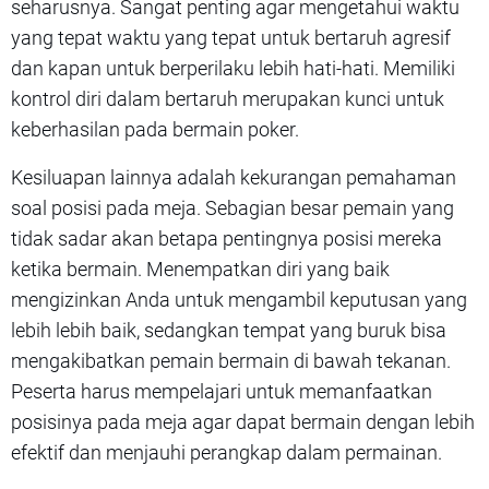
seharusnya. Sangat penting agar mengetahui waktu
yang tepat waktu yang tepat untuk bertaruh agresif
dan kapan untuk berperilaku lebih hati-hati. Memiliki
kontrol diri dalam bertaruh merupakan kunci untuk
keberhasilan pada bermain poker.
Kesiluapan lainnya adalah kekurangan pemahaman
soal posisi pada meja. Sebagian besar pemain yang
tidak sadar akan betapa pentingnya posisi mereka
ketika bermain. Menempatkan diri yang baik
mengizinkan Anda untuk mengambil keputusan yang
lebih lebih baik, sedangkan tempat yang buruk bisa
mengakibatkan pemain bermain di bawah tekanan.
Peserta harus mempelajari untuk memanfaatkan
posisinya pada meja agar dapat bermain dengan lebih
efektif dan menjauhi perangkap dalam permainan.