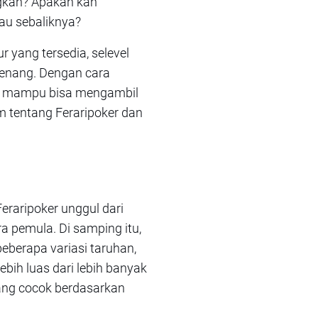
gkan? Apakah kah
tau sebaliknya?
r yang tersedia, selevel
enang. Dengan cara
an mampu bisa mengambil
am tentang Feraripoker dan
eraripoker unggul dari
 pemula. Di samping itu,
eberapa variasi taruhan,
ih luas dari lebih banyak
ang cocok berdasarkan