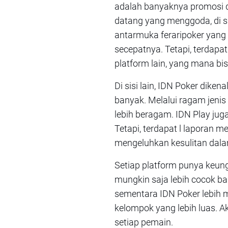
adalah banyaknya promosi 
datang yang menggoda, di si
antarmuka feraripoker ya
secepatnya. Tetapi, terdapa
platform lain, yang mana bi
Di sisi lain, IDN Poker dike
banyak. Melalui ragam jeni
lebih beragam. IDN Play juga
Tetapi, terdapat l laporan
mengeluhkan kesulitan dala
Setiap platform punya keung
mungkin saja lebih cocok 
sementara IDN Poker lebih 
kelompok yang lebih luas. A
setiap pemain.