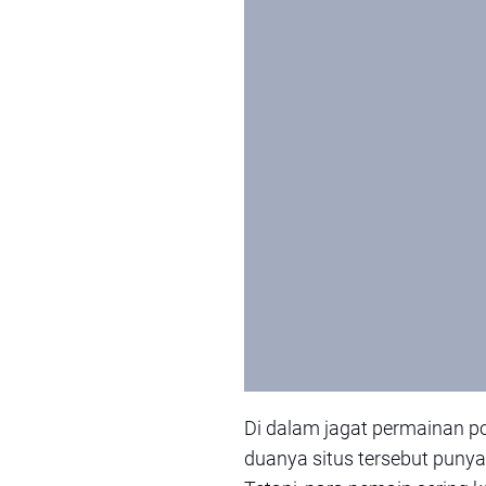
Di dalam jagat permainan po
duanya situs tersebut pun