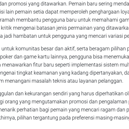
dan promosi yang ditawarkan. Pemain baru sering mend
si lain pemain setia dapat memperoleh penghargaan loyali
ng ramah membantu pengguna baru untuk memahami game
t kritik mengenai batasan jenis permainan yang ditawarka
sa jadi hambatan untuk pengguna yang mencari variasi p
nal untuk komunitas besar dan aktif, serta beragam pilihan
s poker dan game kartu lainnya, pengguna bisa menemu
 menawarkan fitur baru seperti implementasi sistem multi
 mengenai tingkat keamanan yang kadang dipertanyakan, 
m menangani masalah teknis atau layanan pelanggan.
gulan dan kekurangan sendiri yang harus diperhatikan o
bagi orang yang mengutamakan promosi dan pengalaman 
menarik perhatian bagi pemain yang mencari ragam dan p
khirnya, pilihan tergantung pada preferensi masing-masi