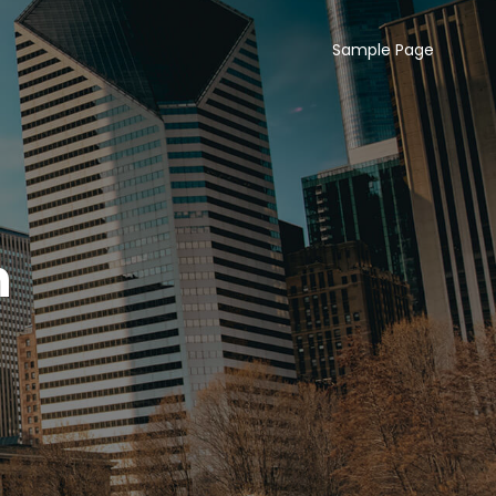
Sample Page
h