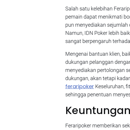
Salah satu kelebihan Ferar
pemain dapat menikmati bo
pun menyediakan sejumlah di
Namun, IDN Poker lebih bai
sangat berpengaruh terhad
Mengenai bantuan klien, ba
dukungan pelanggan dengan 
menyediakan pertolongan sec
dukungan, akan tetapi kada
feraripoker
Keseluruhan, f
sehingga penentuan menyesu
Keuntungan
Feraripoker memberikan sek