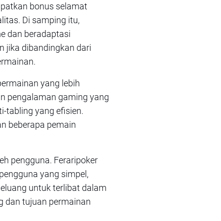
apatkan bonus selamat
tas. Di samping itu,
 dan beradaptasi
n jika dibandingkan dari
ermainan.
 permainan yang lebih
kan pengalaman gaming yang
-tabling yang efisien.
dan beberapa pemain
leh pengguna. Feraripoker
pengguna yang simpel,
eluang untuk terlibat dalam
ng dan tujuan permainan