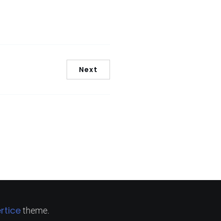
Next
rtice
theme.