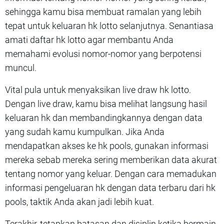
sehingga kamu bisa membuat ramalan yang lebih
tepat untuk keluaran hk lotto selanjutnya. Senantiasa
amati daftar hk lotto agar membantu Anda
memahami evolusi nomor-nomor yang berpotensi
muncul.
Vital pula untuk menyaksikan live draw hk lotto.
Dengan live draw, kamu bisa melihat langsung hasil
keluaran hk dan membandingkannya dengan data
yang sudah kamu kumpulkan. Jika Anda
mendapatkan akses ke hk pools, gunakan informasi
mereka sebab mereka sering memberikan data akurat
tentang nomor yang keluar. Dengan cara memadukan
informasi pengeluaran hk dengan data terbaru dari hk
pools, taktik Anda akan jadi lebih kuat.
Terakhir, tetapkan batasan dan disiplin ketika bermain.