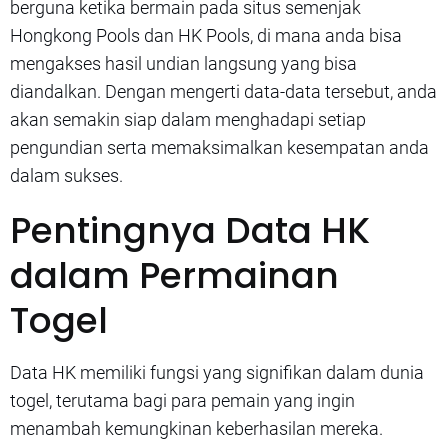
berguna ketika bermain pada situs semenjak
Hongkong Pools dan HK Pools, di mana anda bisa
mengakses hasil undian langsung yang bisa
diandalkan. Dengan mengerti data-data tersebut, anda
akan semakin siap dalam menghadapi setiap
pengundian serta memaksimalkan kesempatan anda
dalam sukses.
Pentingnya Data HK
dalam Permainan
Togel
Data HK memiliki fungsi yang signifikan dalam dunia
togel, terutama bagi para pemain yang ingin
menambah kemungkinan keberhasilan mereka.