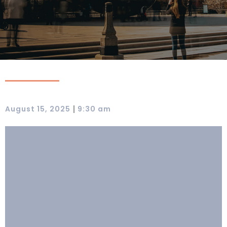
|
August 15, 2025
9:30 am