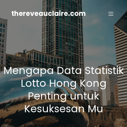
Skip
to
thereveauclaire.com
content
Mengapa Data Statistik
Lotto Hong Kong
Penting untuk
Kesuksesan Mu