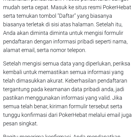
mudah serta cepat. Masuk ke situs resmi PokerHebat
serta temukan tombol "Daftar" yang biasanya
biasanya terletak di sisi atas halaman. Setelah itu,
Anda akan diminta diminta untuk mengisi formulir
pendaftaran dengan informasi pribadi seperti nama,
alamat email, serta nomor telepon.
Setelah mengisi semua data yang diperlukan, periksa
kembali untuk memastikan semua informasi yang
telah dimasukkan akurat. Keberhasilan pendaftaran
tergantung pada keamanan data pribadi anda, jadi
pastikan menggunakan informasi yang valid. Jika
semua telah benar, kiriman formulir tersebut serta
tunggu konfirmasi dari PokerHebat melalui email juga
pesan singkat.
Begitu menerima konfirmasi, Anda mendapatkan