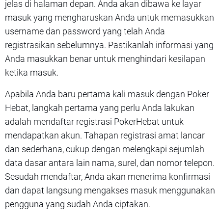
jelas di halaman depan. Anda akan dibawa ke layar
masuk yang mengharuskan Anda untuk memasukkan
username dan password yang telah Anda
registrasikan sebelumnya. Pastikanlah informasi yang
Anda masukkan benar untuk menghindari kesilapan
ketika masuk.
Apabila Anda baru pertama kali masuk dengan Poker
Hebat, langkah pertama yang perlu Anda lakukan
adalah mendaftar registrasi PokerHebat untuk
mendapatkan akun. Tahapan registrasi amat lancar
dan sederhana, cukup dengan melengkapi sejumlah
data dasar antara lain nama, surel, dan nomor telepon.
Sesudah mendaftar, Anda akan menerima konfirmasi
dan dapat langsung mengakses masuk menggunakan
pengguna yang sudah Anda ciptakan.