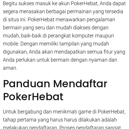
Begitu sukses masuk ke akun PokerHebat, Anda dapat
segera merasakan berbagai permainan yang tersedia
di situs ini. PokerHebat menawarkan pengalaman
bermain yang seru dan mudah diakses dengan
mudah, baik-baik di perangkat komputer maupun
mobile. Dengan memiliki tampilan yang mudah
digunakan, Anda akan mendapatkan semua fitur yang
Anda perlukan untuk bermain dengan nyaman dan
aman.
Panduan Mendaftar
PokerHebat
Untuk bergabung dan menikmati game di PokerHebat,
tahap pertama yang harus harus dilakukan adalah
melakukan pendaftaran. Proses pendaftaran sangat