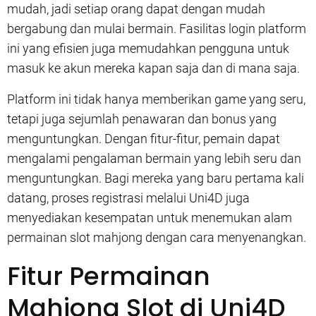
mudah, jadi setiap orang dapat dengan mudah
bergabung dan mulai bermain. Fasilitas login platform
ini yang efisien juga memudahkan pengguna untuk
masuk ke akun mereka kapan saja dan di mana saja.
Platform ini tidak hanya memberikan game yang seru,
tetapi juga sejumlah penawaran dan bonus yang
menguntungkan. Dengan fitur-fitur, pemain dapat
mengalami pengalaman bermain yang lebih seru dan
menguntungkan. Bagi mereka yang baru pertama kali
datang, proses registrasi melalui Uni4D juga
menyediakan kesempatan untuk menemukan alam
permainan slot mahjong dengan cara menyenangkan.
Fitur Permainan
Mahjong Slot di Uni4D