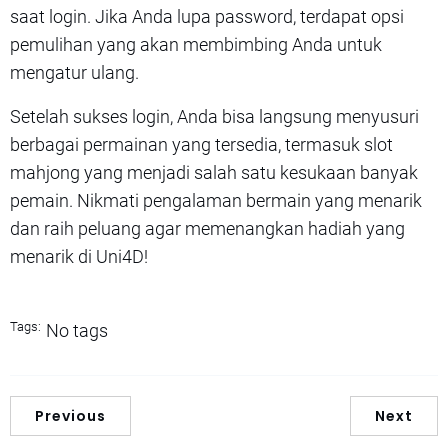
saat login. Jika Anda lupa password, terdapat opsi
pemulihan yang akan membimbing Anda untuk
mengatur ulang.
Setelah sukses login, Anda bisa langsung menyusuri
berbagai permainan yang tersedia, termasuk slot
mahjong yang menjadi salah satu kesukaan banyak
pemain. Nikmati pengalaman bermain yang menarik
dan raih peluang agar memenangkan hadiah yang
menarik di Uni4D!
Tags:
No tags
Previous
Next