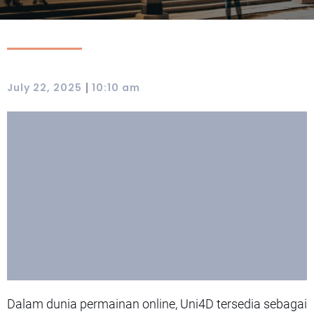
|
July 22, 2025
10:10 am
Dalam dunia permainan online, Uni4D tersedia sebagai