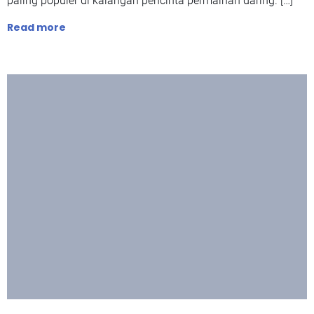
paling populer di kalangan pencinta permainan daring. […]
Read more