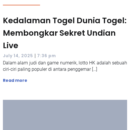
Kedalaman Togel Dunia Togel:
Membongkar Sekret Undian
Live
|
July 14, 2025
7:36 pm
Dalam alam judi dan game numerik, lotto HK adalah sebuah
ciri-ciri paling populer di antara penggemar […]
Read more