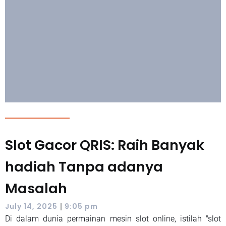
Slot Gacor QRIS: Raih Banyak
hadiah Tanpa adanya
Masalah
|
July 14, 2025
9:05 pm
Di dalam dunia permainan mesin slot online, istilah "slot