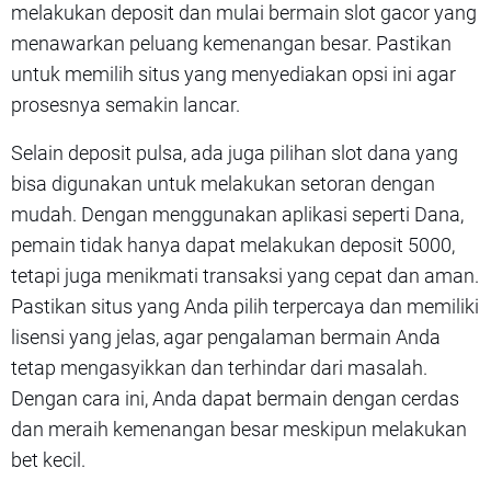
melakukan deposit dan mulai bermain slot gacor yang
menawarkan peluang kemenangan besar. Pastikan
untuk memilih situs yang menyediakan opsi ini agar
prosesnya semakin lancar.
Selain deposit pulsa, ada juga pilihan slot dana yang
bisa digunakan untuk melakukan setoran dengan
mudah. Dengan menggunakan aplikasi seperti Dana,
pemain tidak hanya dapat melakukan deposit 5000,
tetapi juga menikmati transaksi yang cepat dan aman.
Pastikan situs yang Anda pilih terpercaya dan memiliki
lisensi yang jelas, agar pengalaman bermain Anda
tetap mengasyikkan dan terhindar dari masalah.
Dengan cara ini, Anda dapat bermain dengan cerdas
dan meraih kemenangan besar meskipun melakukan
bet kecil.