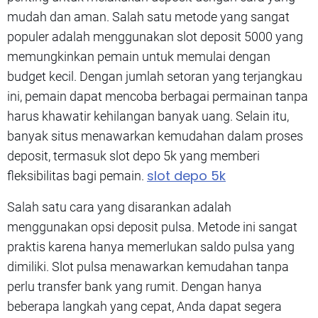
mudah dan aman. Salah satu metode yang sangat
populer adalah menggunakan slot deposit 5000 yang
memungkinkan pemain untuk memulai dengan
budget kecil. Dengan jumlah setoran yang terjangkau
ini, pemain dapat mencoba berbagai permainan tanpa
harus khawatir kehilangan banyak uang. Selain itu,
banyak situs menawarkan kemudahan dalam proses
deposit, termasuk slot depo 5k yang memberi
slot depo 5k
fleksibilitas bagi pemain.
Salah satu cara yang disarankan adalah
menggunakan opsi deposit pulsa. Metode ini sangat
praktis karena hanya memerlukan saldo pulsa yang
dimiliki. Slot pulsa menawarkan kemudahan tanpa
perlu transfer bank yang rumit. Dengan hanya
beberapa langkah yang cepat, Anda dapat segera