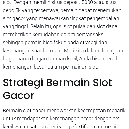
slot. Dengan memilih situs deposit 5000 atau situs
depo 5k yang terpercaya, pemain dapat menemukan
slot gacor yang menawarkan tingkat pengembalian
yang tinggi. Selain itu, opsi slot pulsa dan slot dana
memberikan kemudahan dalam bertransaksi,
sehingga pemain bisa fokus pada strategi dan
kesenangan saat bermain. Mari kita dalami lebih jauh
bagaimana dengan taruhan kecil, Anda bisa meraih
kemenangan besar dalam permainan slot.
Strategi Bermain Slot
Gacor
Bermain slot gacor menawarkan kesempatan menarik
untuk mendapatkan kemenangan besar dengan bet
kecil. Salah satu strategi yang efektif adalah memilih