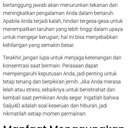
bertanggung jawab akan menurunkan tekanan dan
meningkatkan pengalaman Anda dalam bertaruh.
Apabila Anda terjadi kalah, hindari tergesa-gesa untuk
menempatkan taruhan yang lebih tinggi dalam upaya
untuk mengejar kerugian; hal ini bisa menyebabkan
kehilangan yang semakin besar.
Terakhir, jangan lupa untuk menjaga ketenangan dan
konsentrasi saat bermain. Perasaan dapat
mempengaruhi keputusan Anda, jadi penting untuk
tetap tenang dan berpikiran jernih. Jika Anda merasa
lelah atau stress, sebaiknya untuk beristirahat dan
kembali saat pemikiran Anda segar. Ingatlah bahwa
Salju4D adalah soal keseruan dan hiburan, jadi
nikmatilah setiap momen permainan.