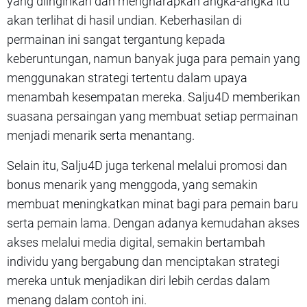
yang diinginkan dan mengharapkan angka-angka itu
akan terlihat di hasil undian. Keberhasilan di
permainan ini sangat tergantung kepada
keberuntungan, namun banyak juga para pemain yang
menggunakan strategi tertentu dalam upaya
menambah kesempatan mereka. Salju4D memberikan
suasana persaingan yang membuat setiap permainan
menjadi menarik serta menantang.
Selain itu, Salju4D juga terkenal melalui promosi dan
bonus menarik yang menggoda, yang semakin
membuat meningkatkan minat bagi para pemain baru
serta pemain lama. Dengan adanya kemudahan akses
akses melalui media digital, semakin bertambah
individu yang bergabung dan menciptakan strategi
mereka untuk menjadikan diri lebih cerdas dalam
menang dalam contoh ini.