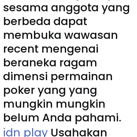
sesama anggota yang
berbeda dapat
membuka wawasan
recent mengenai
beraneka ragam
dimensi permainan
poker yang yang
mungkin mungkin
belum Anda pahami.
idn play
Usahakan