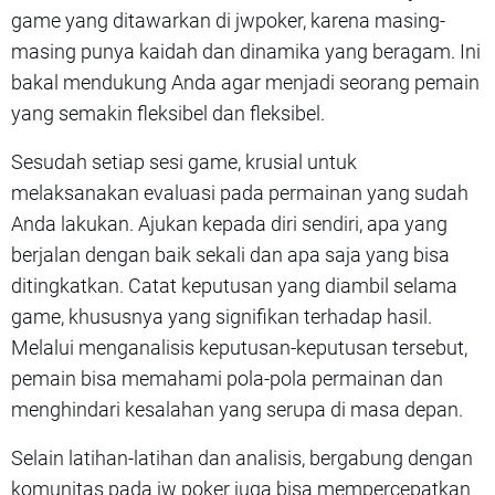
game yang ditawarkan di jwpoker, karena masing-
masing punya kaidah dan dinamika yang beragam. Ini
bakal mendukung Anda agar menjadi seorang pemain
yang semakin fleksibel dan fleksibel.
Sesudah setiap sesi game, krusial untuk
melaksanakan evaluasi pada permainan yang sudah
Anda lakukan. Ajukan kepada diri sendiri, apa yang
berjalan dengan baik sekali dan apa saja yang bisa
ditingkatkan. Catat keputusan yang diambil selama
game, khususnya yang signifikan terhadap hasil.
Melalui menganalisis keputusan-keputusan tersebut,
pemain bisa memahami pola-pola permainan dan
menghindari kesalahan yang serupa di masa depan.
Selain latihan-latihan dan analisis, bergabung dengan
komunitas pada jw poker juga bisa mempercepatkan