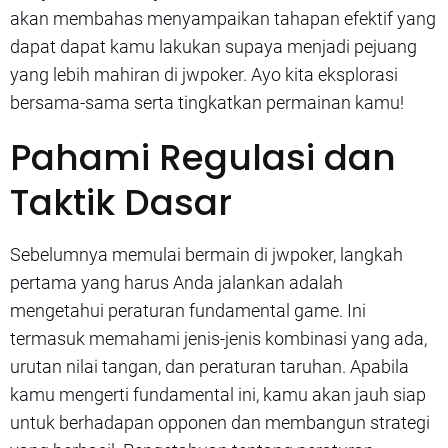
akan membahas menyampaikan tahapan efektif yang
dapat dapat kamu lakukan supaya menjadi pejuang
yang lebih mahiran di jwpoker. Ayo kita eksplorasi
bersama-sama serta tingkatkan permainan kamu!
Pahami Regulasi dan
Taktik Dasar
Sebelumnya memulai bermain di jwpoker, langkah
pertama yang harus Anda jalankan adalah
mengetahui peraturan fundamental game. Ini
termasuk memahami jenis-jenis kombinasi yang ada,
urutan nilai tangan, dan peraturan taruhan. Apabila
kamu mengerti fundamental ini, kamu akan jauh siap
untuk berhadapan opponen dan membangun strategi