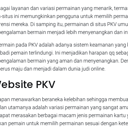
gai layanan dan variasi permainan yang menarik, term
s-situs ini memungkinkan pengguna untuk memilih perma
rensi mereka. Di samping itu, permainan di situs PKV u
a pengalaman bermain menjadi lebih menyenangkan dan int
 bermain pada PKV adalah adanya sistem keamanan yang
ibadi pemain terlindungi. Ini menjadikan harapan qq seba
i pengalaman bermain yang aman dan menyenangkan. D
terus maju dan menjadi dalam dunia judi online.
ebsite PKV
apan menawarkan beraneka kelebihan sehingga membuatn
lan utamanya adalah variasi permainan yang sangat amat
dapat merasakan berbagai macam jenis permainan kart
kan pemain untuk memilih permainan sesuai dengan kete