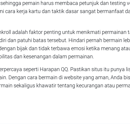
 sehingga pemain harus membaca petunjuk dan testing ve
 cara kerja kartu dan taktik dasar sangat bermanfaat
roll adalah faktor penting untuk menikmati permainan tan
ndiri dan patuhi batas tersebut. Hindari pernah bermain 
dengan bijak dan tidak terbawa emosi ketika menang atau 
ilitas dan kesenangan dalam permainan.
g terpercaya seperti Harapan QQ. Pastikan situs itu punya 
main. Dengan cara bermain di website yang aman, Anda bis
rmain sekaligus khawatir tentang kecurangan atau perm