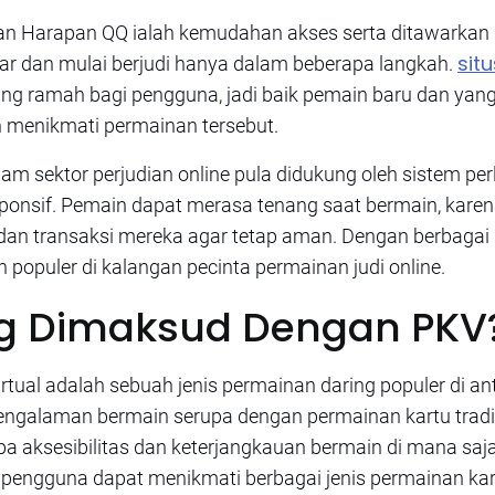
 Harapan QQ ialah kemudahan akses serta ditawarkan d
sit
ar dan mulai berjudi hanya dalam beberapa langkah.
g ramah bagi pengguna, jadi baik pemain baru dan yang
n menikmati permainan tersebut.
m sektor perjudian online pula didukung oleh sistem per
ponsif. Pemain dapat merasa tenang saat bermain, karen
 dan transaksi mereka agar tetap aman. Dengan berbagai
 populer di kalangan pecinta permainan judi online.
ng Dimaksud Dengan PKV
tual adalah sebuah jenis permainan daring populer di anta
galaman bermain serupa dengan permainan kartu tradi
 aksesibilitas dan keterjangkauan bermain di mana saja
pengguna dapat menikmati berbagai jenis permainan kart