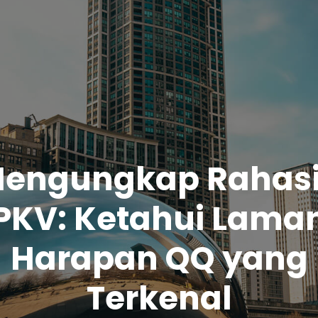
engungkap Rahas
PKV: Ketahui Lama
Harapan QQ yang
Terkenal