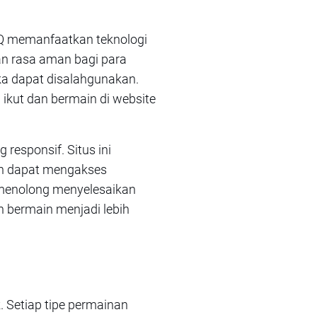
 QQ memanfaatkan teknologi
an rasa aman bagi para
ka dapat disalahgunakan.
ikut dan bermain di website
responsif. Situs ini
in dapat mengakses
p menolong menyelesaikan
 bermain menjadi lebih
 Setiap tipe permainan