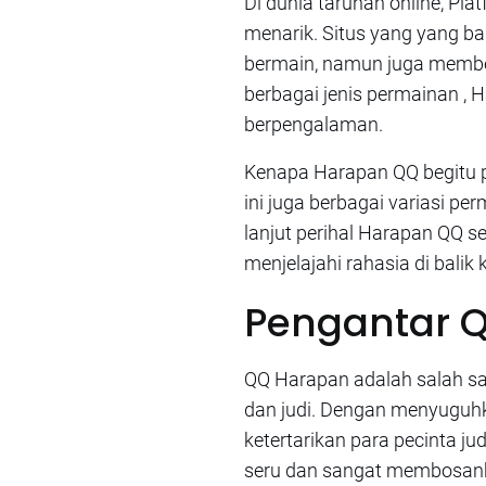
Di dunia taruhan online, Pl
menarik. Situs yang yang b
bermain, namun juga memb
berbagai jenis permainan ,
berpengalaman.
Kenapa Harapan QQ begitu po
ini juga berbagai variasi pe
lanjut perihal Harapan QQ s
menjelajahi rahasia di balik
Pengantar 
QQ Harapan adalah salah sa
dan judi. Dengan menyuguhk
ketertarikan para pecinta j
seru dan sangat membosank