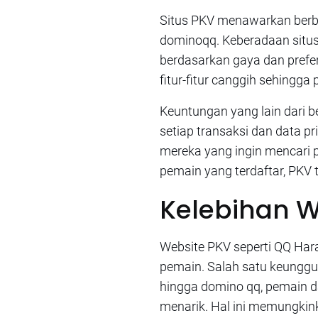
Situs PKV menawarkan berba
dominoqq. Keberadaan situ
berdasarkan gaya dan prefe
fitur-fitur canggih sehingg
Keuntungan yang lain dari
setiap transaksi dan data pr
mereka yang ingin mencar
pemain yang terdaftar, PKV 
Kelebihan W
Website PKV seperti QQ Har
pemain. Salah satu keunggu
hingga domino qq, pemain 
menarik. Hal ini memungkin