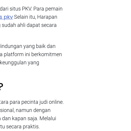
ari situs PKV. Para pemain
us pkv
Selain itu, Harapan
 sudah ahli dapat secara
lindungan yang baik dan
a platform ini berkomitmen
 keunggulan yang
?
ra para pecinta judi online.
sional, namun dengan
 dan kapan saja. Melalui
u secara praktis.