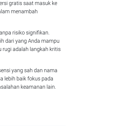
rsi gratis saat masuk ke
 dalam menambah
pa risiko signifikan.
lebih dari yang Anda mampu
rugi adalah langkah kritis
lisensi yang sah dan nama
a lebih baik fokus pada
asalahan keamanan lain.