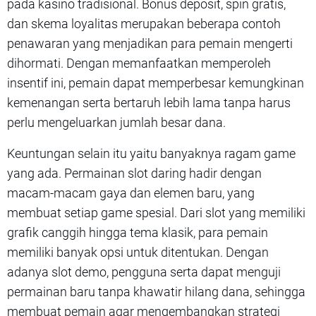
pada kasino tradisional. Bonus deposit, spin gratis,
dan skema loyalitas merupakan beberapa contoh
penawaran yang menjadikan para pemain mengerti
dihormati. Dengan memanfaatkan memperoleh
insentif ini, pemain dapat memperbesar kemungkinan
kemenangan serta bertaruh lebih lama tanpa harus
perlu mengeluarkan jumlah besar dana.
Keuntungan selain itu yaitu banyaknya ragam game
yang ada. Permainan slot daring hadir dengan
macam-macam gaya dan elemen baru, yang
membuat setiap game spesial. Dari slot yang memiliki
grafik canggih hingga tema klasik, para pemain
memiliki banyak opsi untuk ditentukan. Dengan
adanya slot demo, pengguna serta dapat menguji
permainan baru tanpa khawatir hilang dana, sehingga
membuat pemain agar mengembangkan strategi