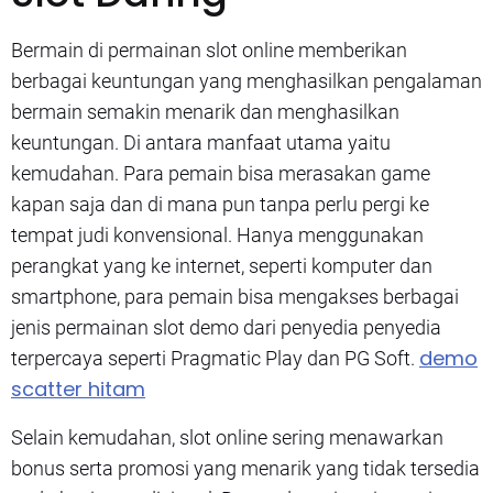
Bermain di permainan slot online memberikan
berbagai keuntungan yang menghasilkan pengalaman
bermain semakin menarik dan menghasilkan
keuntungan. Di antara manfaat utama yaitu
kemudahan. Para pemain bisa merasakan game
kapan saja dan di mana pun tanpa perlu pergi ke
tempat judi konvensional. Hanya menggunakan
perangkat yang ke internet, seperti komputer dan
smartphone, para pemain bisa mengakses berbagai
jenis permainan slot demo dari penyedia penyedia
demo
terpercaya seperti Pragmatic Play dan PG Soft.
scatter hitam
Selain kemudahan, slot online sering menawarkan
bonus serta promosi yang menarik yang tidak tersedia