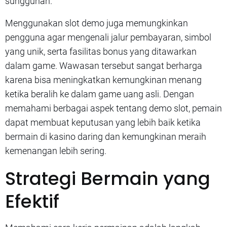
sungguhan.
Menggunakan slot demo juga memungkinkan
pengguna agar mengenali jalur pembayaran, simbol
yang unik, serta fasilitas bonus yang ditawarkan
dalam game. Wawasan tersebut sangat berharga
karena bisa meningkatkan kemungkinan menang
ketika beralih ke dalam game uang asli. Dengan
memahami berbagai aspek tentang demo slot, pemain
dapat membuat keputusan yang lebih baik ketika
bermain di kasino daring dan kemungkinan meraih
kemenangan lebih sering.
Strategi Bermain yang
Efektif