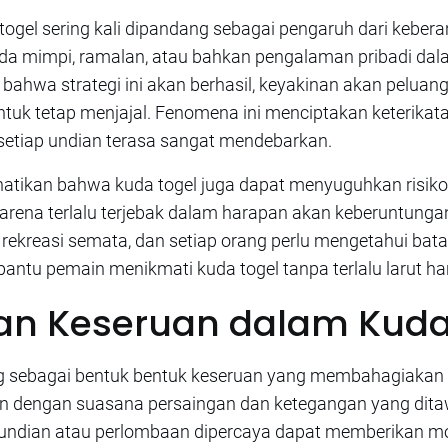
gel sering kali dipandang sebagai pengaruh dari keberan
da mimpi, ramalan, atau bahkan pengalaman pribadi da
 bahwa strategi ini akan berhasil, keyakinan akan pelu
uk tetap menjajal. Fenomena ini menciptakan keterikat
etiap undian terasa sangat mendebarkan.
hatikan bahwa kuda togel juga dapat menyuguhkan risik
rena terlalu terjebak dalam harapan akan keberuntungan
s rekreasi semata, dan setiap orang perlu mengetahui b
tu pemain menikmati kuda togel tanpa terlalu larut hara
n Keseruan dalam Kuda
ng sebagai bentuk bentuk keseruan yang membahagiakan 
n dengan suasana persaingan dan ketegangan yang di
l undian atau perlombaan dipercaya dapat memberikan