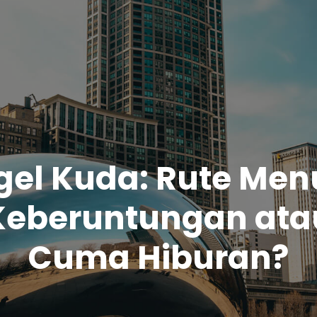
gel Kuda: Rute Men
Keberuntungan ata
Cuma Hiburan?