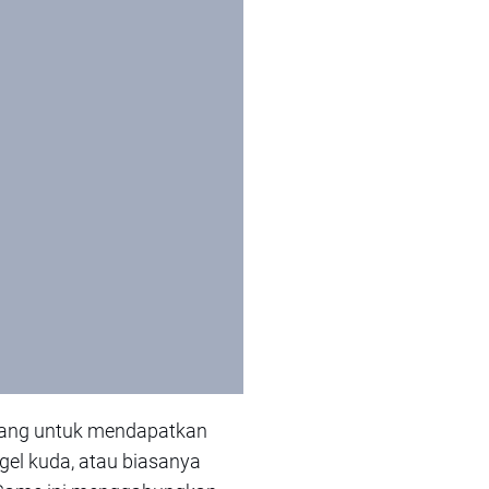
uang untuk mendapatkan
gel kuda, atau biasanya