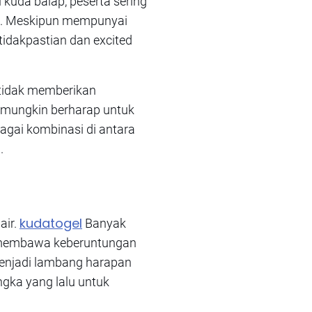
 kuda balap, peserta sering
n. Meskipun mempunyai
etidakpastian dan excited
, tidak memberikan
 mungkin berharap untuk
agai kombinasi di antara
.
kudatogel
air.
Banyak
at membawa keberuntungan
menjadi lambang harapan
gka yang lalu untuk