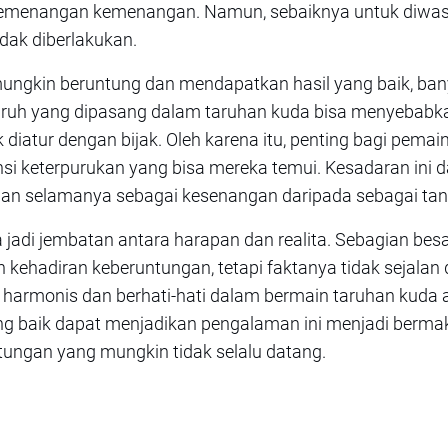
emenangan kemenangan. Namun, sebaiknya untuk diwasp
idak diberlakukan.
ngkin beruntung dan mendapatkan hasil yang baik, ban
aruh yang dipasang dalam taruhan kuda bisa menyebabk
k diatur dengan bijak. Oleh karena itu, penting bagi pem
i keterpurukan yang bisa mereka temui. Kesadaran ini
 selamanya sebagai kesenangan daripada sebagai tan
a jadi jembatan antara harapan dan realita. Sebagian bes
 kehadiran keberuntungan, tetapi faktanya tidak sejalan 
 harmonis dan berhati-hati dalam bermain taruhan kuda
ng baik dapat menjadikan pengalaman ini menjadi berma
ungan yang mungkin tidak selalu datang.