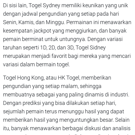
Di sisi lain, Togel Sydney memiliki keunikan yang unik
dengan jadwal pengundian yang setiap pada hari
Senin, Kamis, dan Minggu. Permainan ini menawarkan
kesempatan jackpot yang menggiurkan, dan banyak
pemain berminat untuk untungnya. Dengan variasi
taruhan seperti 1D, 2D, dan 3D, Togel Sidney
merupakan menjadi favorit bagi mereka yang mencari
variasi dalam bermain togel.
Togel Hong Kong, atau HK Togel, memberikan
pengundian yang setiap malam, sehingga
membuatnya sebagai yang paling dinamis di industri.
Dengan prediksi yang bisa dilakukan setiap hari,
sejumlah pemain terus menunggu hasil yang dapat
memberikan hasil yang menguntungkan besar. Selain
itu, banyak menawarkan berbagai diskusi dan analisis