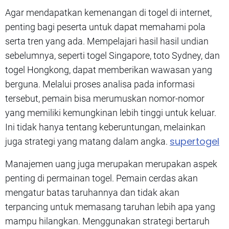
Agar mendapatkan kemenangan di togel di internet,
penting bagi peserta untuk dapat memahami pola
serta tren yang ada. Mempelajari hasil hasil undian
sebelumnya, seperti togel Singapore, toto Sydney, dan
togel Hongkong, dapat memberikan wawasan yang
berguna. Melalui proses analisa pada informasi
tersebut, pemain bisa merumuskan nomor-nomor
yang memiliki kemungkinan lebih tinggi untuk keluar.
Ini tidak hanya tentang keberuntungan, melainkan
supertogel
juga strategi yang matang dalam angka.
Manajemen uang juga merupakan merupakan aspek
penting di permainan togel. Pemain cerdas akan
mengatur batas taruhannya dan tidak akan
terpancing untuk memasang taruhan lebih apa yang
mampu hilangkan. Menggunakan strategi bertaruh