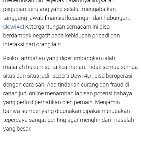
menemukan diri terjebak dalamnya lingkaran
perjudian berulang yang selalu , mengabaikan
tanggung jawab finansial keuangan dan hubungan.
dewi4d
Ketergantungan semacam ini bisa
berdampak negatif pada kehidupan pribadi dan
interaksi dari orang lain.
Risiko tambahan yang dipertimbangkan ialah
masalah hukum serta keamanan. Tidak semua semua
situs dan situs judi , seperti Dewi 4D , bisa beroperasi
dengan cara sah. Ada tindakan curang dan fraud di
ranah judi online menambah lapisan potensi bahaya
yang perlu diperhatikan oleh pemain. Menjamin
bahwa sumber yang digunakan dipakai merupakan
tepercaya sangat penting agar menghindari masalah
yang besar.