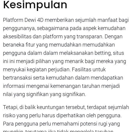
Kesimpulan
Platform Dewi 4D memberikan sejumlah manfaat bagi
penggunanya, sebagaimana pada aspek kemudahan
aksesibilitas dan platform yang transparan. Dengan
beraneka fitur yang memudahkan memudahkan
pengguna dalam dalam melaksanakan betting, situs
ini ini menjadi pilihan yang menarik bagi mereka yang
menyukai kegiatan perjudian. Fasilitas untuk
bertransaksi serta kemudahan dalam mendapatkan
informasi mengenai kemenangan taruhan menjadi
nilai yang signifikan yang signifikan.
Tetapi, di balik keuntungan tersebut, terdapat sejumlah
risiko yang perlu harus diperhatikan oleh pengguna.
Para pengguna perlu memahami potensi rugi yang
mungkin, terutama jika tidak mengelola taruhan