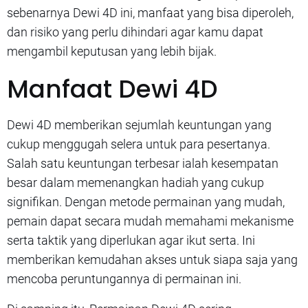
sebenarnya Dewi 4D ini, manfaat yang bisa diperoleh,
dan risiko yang perlu dihindari agar kamu dapat
mengambil keputusan yang lebih bijak.
Manfaat Dewi 4D
Dewi 4D memberikan sejumlah keuntungan yang
cukup menggugah selera untuk para pesertanya.
Salah satu keuntungan terbesar ialah kesempatan
besar dalam memenangkan hadiah yang cukup
signifikan. Dengan metode permainan yang mudah,
pemain dapat secara mudah memahami mekanisme
serta taktik yang diperlukan agar ikut serta. Ini
memberikan kemudahan akses untuk siapa saja yang
mencoba peruntungannya di permainan ini.