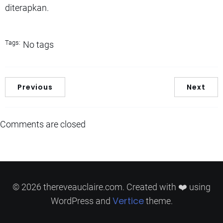
diterapkan.
Tags:
No tags
Previous
Next
Comments are closed
© 2026 thereveauclaire.com. Created with ❤️ using
Vertice
WordPress and
theme.