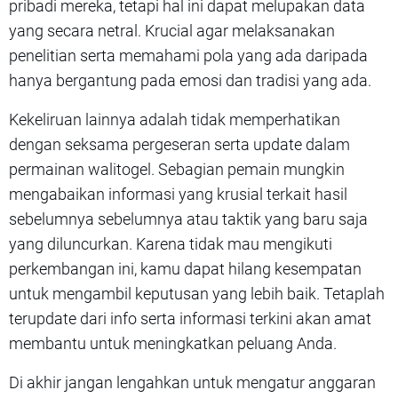
pribadi mereka, tetapi hal ini dapat melupakan data
yang secara netral. Krucial agar melaksanakan
penelitian serta memahami pola yang ada daripada
hanya bergantung pada emosi dan tradisi yang ada.
Kekeliruan lainnya adalah tidak memperhatikan
dengan seksama pergeseran serta update dalam
permainan walitogel. Sebagian pemain mungkin
mengabaikan informasi yang krusial terkait hasil
sebelumnya sebelumnya atau taktik yang baru saja
yang diluncurkan. Karena tidak mau mengikuti
perkembangan ini, kamu dapat hilang kesempatan
untuk mengambil keputusan yang lebih baik. Tetaplah
terupdate dari info serta informasi terkini akan amat
membantu untuk meningkatkan peluang Anda.
Di akhir jangan lengahkan untuk mengatur anggaran