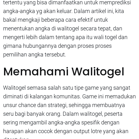
tertentu yang bisa dimanfaatkan untuk memprediksi
angka-angka yg akan keluar. Dalam artikel ini, kita
bakal mengkaji beberapa cara efektif untuk
menentukan angka di walitogel secara tepat, dan
mengerti lebih dalam tentang apa itu wali togel dan
gimana hubungannya dengan proses proses
pemilihan angka tersebut.
Memahami Walitogel
Walitogel semasa salah satu tipe game yang sangat
diminati di kalangan komunitas. Game ini memadukan
unsur chance dan strategi, sehingga membuatnya
seru bagi banyak orang. Dalam walitogel, peserta
sering mengambil angka-angka spesifik dengan
harapan akan cocok dengan output lotre yang akan