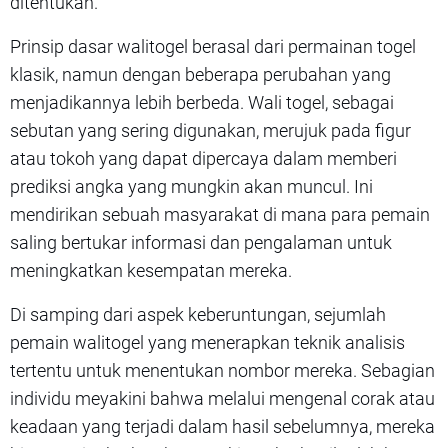
ditentukan.
Prinsip dasar walitogel berasal dari permainan togel
klasik, namun dengan beberapa perubahan yang
menjadikannya lebih berbeda. Wali togel, sebagai
sebutan yang sering digunakan, merujuk pada figur
atau tokoh yang dapat dipercaya dalam memberi
prediksi angka yang mungkin akan muncul. Ini
mendirikan sebuah masyarakat di mana para pemain
saling bertukar informasi dan pengalaman untuk
meningkatkan kesempatan mereka.
Di samping dari aspek keberuntungan, sejumlah
pemain walitogel yang menerapkan teknik analisis
tertentu untuk menentukan nombor mereka. Sebagian
individu meyakini bahwa melalui mengenal corak atau
keadaan yang terjadi dalam hasil sebelumnya, mereka