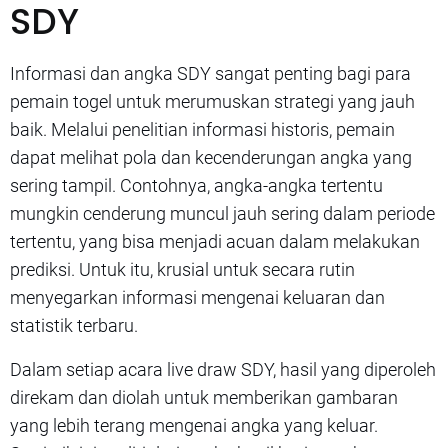
SDY
Informasi dan angka SDY sangat penting bagi para
pemain togel untuk merumuskan strategi yang jauh
baik. Melalui penelitian informasi historis, pemain
dapat melihat pola dan kecenderungan angka yang
sering tampil. Contohnya, angka-angka tertentu
mungkin cenderung muncul jauh sering dalam periode
tertentu, yang bisa menjadi acuan dalam melakukan
prediksi. Untuk itu, krusial untuk secara rutin
menyegarkan informasi mengenai keluaran dan
statistik terbaru.
Dalam setiap acara live draw SDY, hasil yang diperoleh
direkam dan diolah untuk memberikan gambaran
yang lebih terang mengenai angka yang keluar.