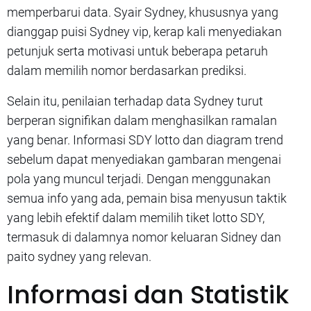
memperbarui data. Syair Sydney, khususnya yang
dianggap puisi Sydney vip, kerap kali menyediakan
petunjuk serta motivasi untuk beberapa petaruh
dalam memilih nomor berdasarkan prediksi.
Selain itu, penilaian terhadap data Sydney turut
berperan signifikan dalam menghasilkan ramalan
yang benar. Informasi SDY lotto dan diagram trend
sebelum dapat menyediakan gambaran mengenai
pola yang muncul terjadi. Dengan menggunakan
semua info yang ada, pemain bisa menyusun taktik
yang lebih efektif dalam memilih tiket lotto SDY,
termasuk di dalamnya nomor keluaran Sidney dan
paito sydney yang relevan.
Informasi dan Statistik