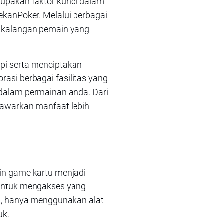
rupakan faktor kunci dalam
ekanPoker. Melalui berbagai
i kalangan pemain yang
pi serta menciptakan
asi berbagai fasilitas yang
 dalam permainan anda. Dari
awarkan manfaat lebih
n game kartu menjadi
untuk mengakses yang
ja, hanya menggunakan alat
uk.