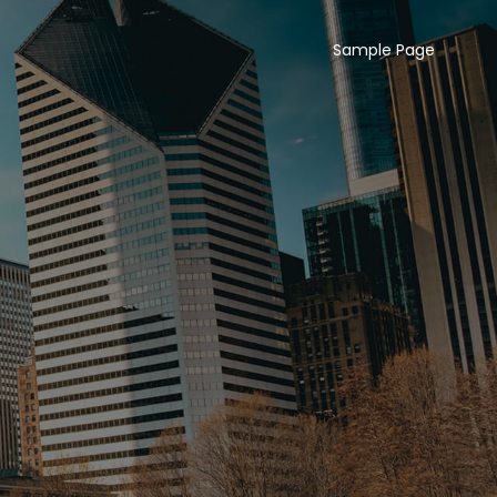
Sample Page