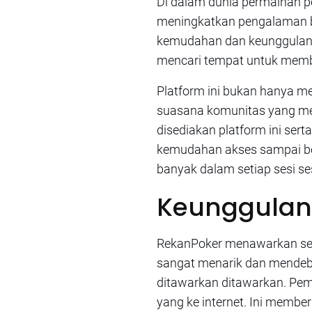
Di dalam dunia permainan p
meningkatkan pengalaman be
kemudahan dan keunggulan y
mencari tempat untuk membe
Platform ini bukan hanya m
suasana komunitas yang mend
disediakan platform ini ser
kemudahan akses sampai bo
banyak dalam setiap sesi se
Keunggulan
RekanPoker menawarkan seg
sangat menarik dan mendeb
ditawarkan ditawarkan. Pem
yang ke internet. Ini member