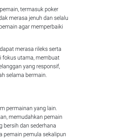
 pemain, termasuk poker
idak merasa jenuh dan selalu
 pemain agar memperbaiki
apat merasa rileks serta
di fokus utama, membuat
elanggan yang responsif,
ah selama bermain.
m permainan yang lain.
akan, memudahkan pemain
g bersih dan sederhana
ga pemain pemula sekalipun