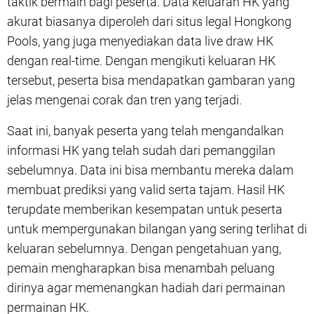
taktik bermain bagi peserta. Data keluaran HK yang
akurat biasanya diperoleh dari situs legal Hongkong
Pools, yang juga menyediakan data live draw HK
dengan real-time. Dengan mengikuti keluaran HK
tersebut, peserta bisa mendapatkan gambaran yang
jelas mengenai corak dan tren yang terjadi.
Saat ini, banyak peserta yang telah mengandalkan
informasi HK yang telah sudah dari pemanggilan
sebelumnya. Data ini bisa membantu mereka dalam
membuat prediksi yang valid serta tajam. Hasil HK
terupdate memberikan kesempatan untuk peserta
untuk mempergunakan bilangan yang sering terlihat di
keluaran sebelumnya. Dengan pengetahuan yang,
pemain mengharapkan bisa menambah peluang
dirinya agar memenangkan hadiah dari permainan
permainan HK.