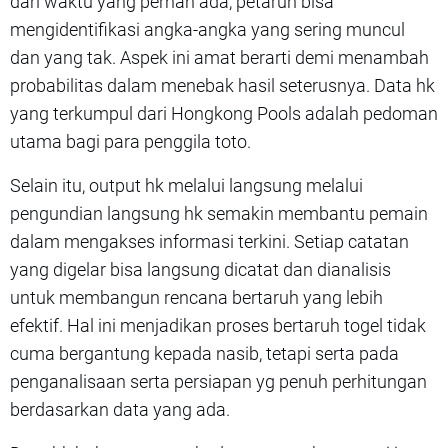
dari waktu yang pernah ada, petaruh bisa
mengidentifikasi angka-angka yang sering muncul
dan yang tak. Aspek ini amat berarti demi menambah
probabilitas dalam menebak hasil seterusnya. Data hk
yang terkumpul dari Hongkong Pools adalah pedoman
utama bagi para penggila toto.
Selain itu, output hk melalui langsung melalui
pengundian langsung hk semakin membantu pemain
dalam mengakses informasi terkini. Setiap catatan
yang digelar bisa langsung dicatat dan dianalisis
untuk membangun rencana bertaruh yang lebih
efektif. Hal ini menjadikan proses bertaruh togel tidak
cuma bergantung kepada nasib, tetapi serta pada
penganalisaan serta persiapan yg penuh perhitungan
berdasarkan data yang ada.