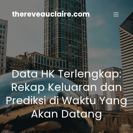
Skip
to
thereveauclaire.com
content
Data HK Terlengkap:
Rekap Keluaran dan
Prediksi di Waktu Yang
Akan Datang