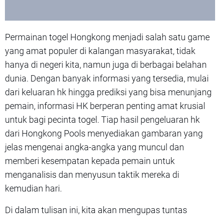
Permainan togel Hongkong menjadi salah satu game
yang amat populer di kalangan masyarakat, tidak
hanya di negeri kita, namun juga di berbagai belahan
dunia. Dengan banyak informasi yang tersedia, mulai
dari keluaran hk hingga prediksi yang bisa menunjang
pemain, informasi HK berperan penting amat krusial
untuk bagi pecinta togel. Tiap hasil pengeluaran hk
dari Hongkong Pools menyediakan gambaran yang
jelas mengenai angka-angka yang muncul dan
memberi kesempatan kepada pemain untuk
menganalisis dan menyusun taktik mereka di
kemudian hari.
Di dalam tulisan ini, kita akan mengupas tuntas