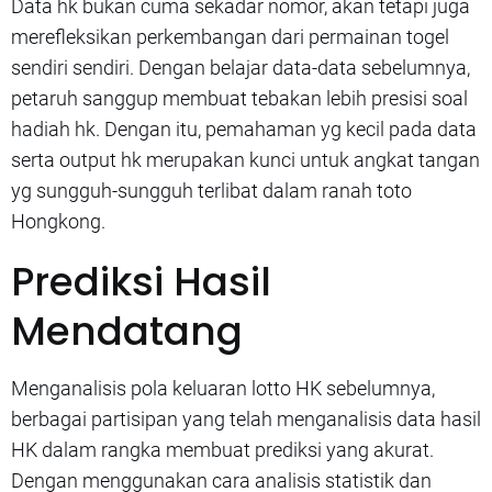
Data hk bukan cuma sekadar nomor, akan tetapi juga
merefleksikan perkembangan dari permainan togel
sendiri sendiri. Dengan belajar data-data sebelumnya,
petaruh sanggup membuat tebakan lebih presisi soal
hadiah hk. Dengan itu, pemahaman yg kecil pada data
serta output hk merupakan kunci untuk angkat tangan
yg sungguh-sungguh terlibat dalam ranah toto
Hongkong.
Prediksi Hasil
Mendatang
Menganalisis pola keluaran lotto HK sebelumnya,
berbagai partisipan yang telah menganalisis data hasil
HK dalam rangka membuat prediksi yang akurat.
Dengan menggunakan cara analisis statistik dan