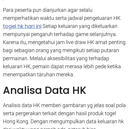
Para peserta pun dianjurkan agar selalu
memperhatikan waktu serta jadwal pengeluaran HK.
togel hk hari ini
Setiap keluaran yang dikeluarkan
mempunyai pengaruh terhadap game selanjutnya.
Karena itu, mengetahui jam live draw HK amat penting
bagi sebagian orang yang mengikuti setiap putaran
permainan. Melalui aksesibilitas yang terhadap
keluaran HK, pemain dapat merasa lebih pede ketika
menempatkan taruhan mereka.
Analisa Data HK
Analisis data HK memberi gambaran yg jelas soal pola
serta pergerakan terkait dengan hasil produk togel
Hong Kong. Dengan mengumpulkan data keluaran hk