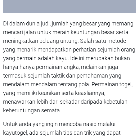
Di dalam dunia judi, jumlah yang besar yang memang
mencari jalan untuk meraih keuntungan besar serta
meningkatkan peluang untung. Salah satu metode
yang menarik mendapatkan perhatian sejumlah orang
yang bermain adalah kayu. Ide ini merupakan bukan
hanya hanya permainan angka, melainkan juga
termasuk sejumlah taktik dan pemahaman yang
mendalam mendalam tentang pola. Permainan togel,
yang memiliki keunikan serta keasliannya,
menawarkan lebih dari sekadar daripada kebetulan
keberuntungan semata.
Untuk anda yang ingin mencoba nasib melalui
kayutogel, ada sejumlah tips dan trik yang dapat