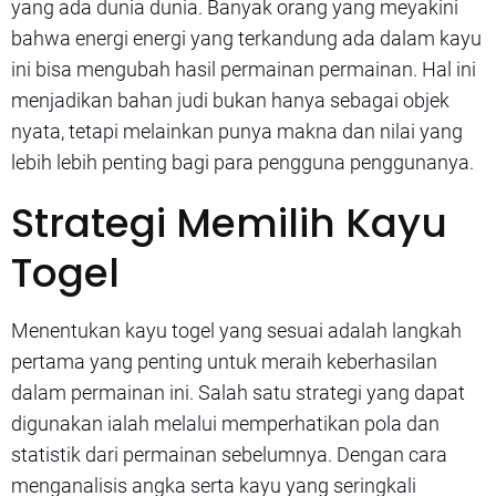
yang ada dunia dunia. Banyak orang yang meyakini
bahwa energi energi yang terkandung ada dalam kayu
ini bisa mengubah hasil permainan permainan. Hal ini
menjadikan bahan judi bukan hanya sebagai objek
nyata, tetapi melainkan punya makna dan nilai yang
lebih lebih penting bagi para pengguna penggunanya.
Strategi Memilih Kayu
Togel
Menentukan kayu togel yang sesuai adalah langkah
pertama yang penting untuk meraih keberhasilan
dalam permainan ini. Salah satu strategi yang dapat
digunakan ialah melalui memperhatikan pola dan
statistik dari permainan sebelumnya. Dengan cara
menganalisis angka serta kayu yang seringkali