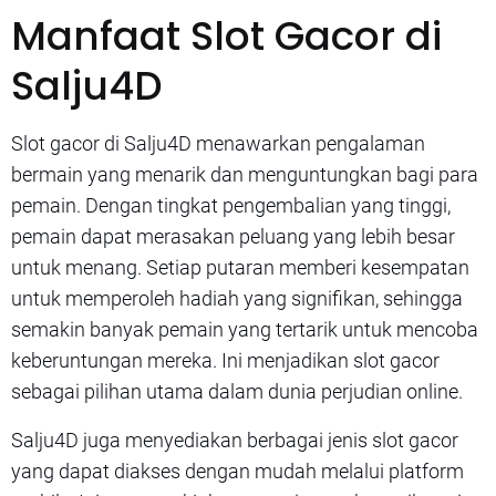
Manfaat Slot Gacor di
Salju4D
Slot gacor di Salju4D menawarkan pengalaman
bermain yang menarik dan menguntungkan bagi para
pemain. Dengan tingkat pengembalian yang tinggi,
pemain dapat merasakan peluang yang lebih besar
untuk menang. Setiap putaran memberi kesempatan
untuk memperoleh hadiah yang signifikan, sehingga
semakin banyak pemain yang tertarik untuk mencoba
keberuntungan mereka. Ini menjadikan slot gacor
sebagai pilihan utama dalam dunia perjudian online.
Salju4D juga menyediakan berbagai jenis slot gacor
yang dapat diakses dengan mudah melalui platform