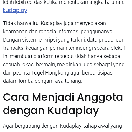
lebih lebih cerdas ketika menentukan angka taruhan.
kudaplay
Tidak hanya itu, Kudaplay juga menyediakan
keamanan dan rahasia informasi penggunanya.
Dengan sistem enkripsi yang terkini, data pribadi dan
transaksi keuangan pemain terlindungi secara efektif.
Ini membuat platform tersebut tidak hanya sebagai
sebuah lokasi bermain, melainkan juga sebagai yang
dari pecinta Togel Hongkong agar berpartisipasi
dalam lomba dengan rasa tenang.
Cara Menjadi Anggota
dengan Kudaplay
Agar bergabung dengan Kudaplay, tahap awal yang