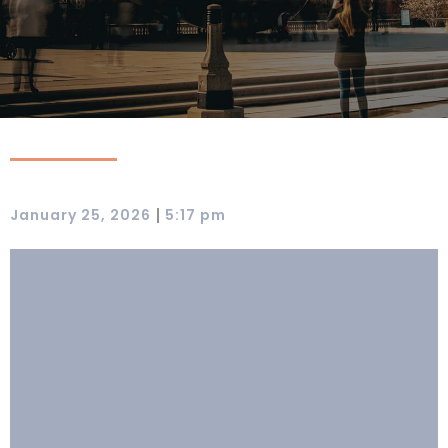
|
January 25, 2026
5:17 pm