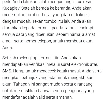
perlu Anda lakukan ialah mengunjungi situs resmi
Kudaplay. Setelah berada ke beranda, Anda akan
menemukan tombol daftar yang dapat diakses
dengan mudah. Tekan tombol itu lalu Anda akan
diarahkan kepada formulir pendaftaran. Lengkapi
semua data yang diperlukan, seperti nama, alamat
email, serta nomor telepon, untuk membuat akun
Anda.
Setelah melengkapi formulir itu, Anda akan
mendapatkan verifikasi melalui surat elektronik atau
SMS. Harap untuk mengecek kotak masuk Anda serta
mengikuti petunjuk yang ada untuk mengaktifkan
akun. Tahapan ini sangat mudah serta dirancang
untuk memastikan bahwa semua pengguna yang
mendaftar adalah valid serta amanah.