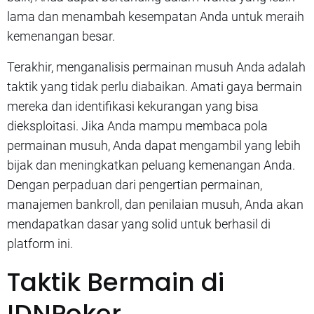
lama dan menambah kesempatan Anda untuk meraih
kemenangan besar.
Terakhir, menganalisis permainan musuh Anda adalah
taktik yang tidak perlu diabaikan. Amati gaya bermain
mereka dan identifikasi kekurangan yang bisa
dieksploitasi. Jika Anda mampu membaca pola
permainan musuh, Anda dapat mengambil yang lebih
bijak dan meningkatkan peluang kemenangan Anda.
Dengan perpaduan dari pengertian permainan,
manajemen bankroll, dan penilaian musuh, Anda akan
mendapatkan dasar yang solid untuk berhasil di
platform ini.
Taktik Bermain di
IDNPoker