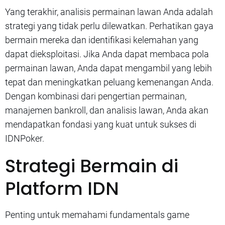
Yang terakhir, analisis permainan lawan Anda adalah
strategi yang tidak perlu dilewatkan. Perhatikan gaya
bermain mereka dan identifikasi kelemahan yang
dapat dieksploitasi. Jika Anda dapat membaca pola
permainan lawan, Anda dapat mengambil yang lebih
tepat dan meningkatkan peluang kemenangan Anda.
Dengan kombinasi dari pengertian permainan,
manajemen bankroll, dan analisis lawan, Anda akan
mendapatkan fondasi yang kuat untuk sukses di
IDNPoker.
Strategi Bermain di
Platform IDN
Penting untuk memahami fundamentals game