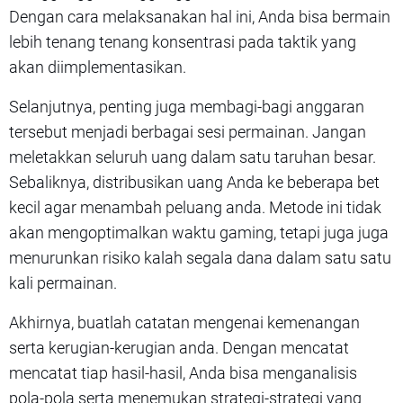
Dengan cara melaksanakan hal ini, Anda bisa bermain
lebih tenang tenang konsentrasi pada taktik yang
akan diimplementasikan.
Selanjutnya, penting juga membagi-bagi anggaran
tersebut menjadi berbagai sesi permainan. Jangan
meletakkan seluruh uang dalam satu taruhan besar.
Sebaliknya, distribusikan uang Anda ke beberapa bet
kecil agar menambah peluang anda. Metode ini tidak
akan mengoptimalkan waktu gaming, tetapi juga juga
menurunkan risiko kalah segala dana dalam satu satu
kali permainan.
Akhirnya, buatlah catatan mengenai kemenangan
serta kerugian-kerugian anda. Dengan mencatat
mencatat tiap hasil-hasil, Anda bisa menganalisis
pola-pola serta menemukan strategi-strategi yang