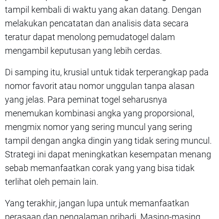
tampil kembali di waktu yang akan datang. Dengan
melakukan pencatatan dan analisis data secara
teratur dapat menolong pemudatogel dalam
mengambil keputusan yang lebih cerdas.
Di samping itu, krusial untuk tidak terperangkap pada
nomor favorit atau nomor unggulan tanpa alasan
yang jelas. Para peminat togel seharusnya
menemukan kombinasi angka yang proporsional,
mengmix nomor yang sering muncul yang sering
tampil dengan angka dingin yang tidak sering muncul.
Strategi ini dapat meningkatkan kesempatan menang
sebab memanfaatkan corak yang yang bisa tidak
terlihat oleh pemain lain.
Yang terakhir, jangan lupa untuk memanfaatkan
perasaan dan pengalaman pribadi. Masing-masing