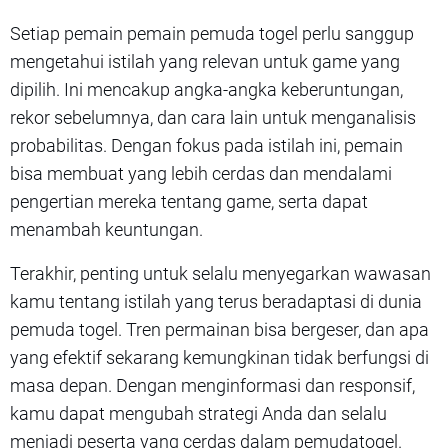
Setiap pemain pemain pemuda togel perlu sanggup
mengetahui istilah yang relevan untuk game yang
dipilih. Ini mencakup angka-angka keberuntungan,
rekor sebelumnya, dan cara lain untuk menganalisis
probabilitas. Dengan fokus pada istilah ini, pemain
bisa membuat yang lebih cerdas dan mendalami
pengertian mereka tentang game, serta dapat
menambah keuntungan.
Terakhir, penting untuk selalu menyegarkan wawasan
kamu tentang istilah yang terus beradaptasi di dunia
pemuda togel. Tren permainan bisa bergeser, dan apa
yang efektif sekarang kemungkinan tidak berfungsi di
masa depan. Dengan menginformasi dan responsif,
kamu dapat mengubah strategi Anda dan selalu
menjadi peserta yang cerdas dalam pemudatogel.