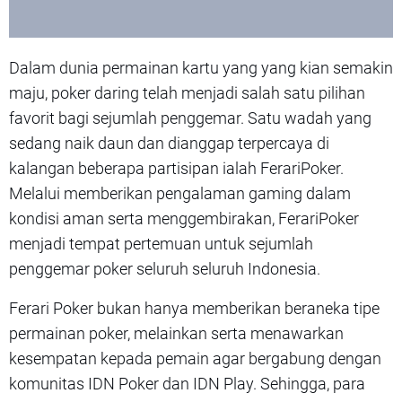
Dalam dunia permainan kartu yang yang kian semakin
maju, poker daring telah menjadi salah satu pilihan
favorit bagi sejumlah penggemar. Satu wadah yang
sedang naik daun dan dianggap terpercaya di
kalangan beberapa partisipan ialah FerariPoker.
Melalui memberikan pengalaman gaming dalam
kondisi aman serta menggembirakan, FerariPoker
menjadi tempat pertemuan untuk sejumlah
penggemar poker seluruh seluruh Indonesia.
Ferari Poker bukan hanya memberikan beraneka tipe
permainan poker, melainkan serta menawarkan
kesempatan kepada pemain agar bergabung dengan
komunitas IDN Poker dan IDN Play. Sehingga, para