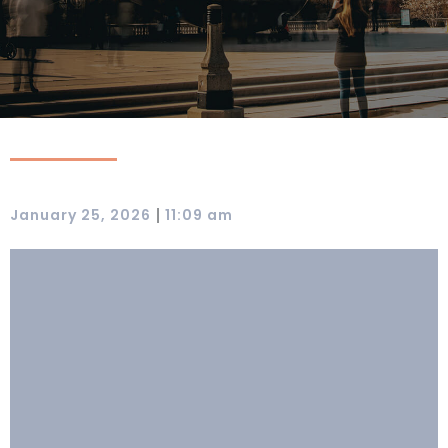
|
January 25, 2026
11:09 am