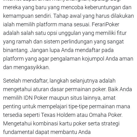
mereka yang baru yang mencoba keberuntungan dan
kemampuan sendiri. Tahap awal yang harus dilakukan
ialah memilih platform mana sesuai. FerariPoker
adalah salah satu opsi unggulan yang memiliki fitur
yang ramah dan sistem perlindungan yang sangat
binantang. Jangan lupa Anda mendaftar pada
platform yang agar pengalaman kojumpol Anda aman
dan mengasyikkan.
Setelah mendaftar, langkah selanjutnya adalah
mengetahui aturan dasar permainan poker. Baik Anda
memilih IDN Poker maupun situs lainnya, amat
penting untuk mempelajari tipe-tipe permainan mana
tersedia seperti Texas Holdem atau Omaha Poker.
Mengetahui kombinasi kartu poker serta strategi
fundamental dapat membantu Anda