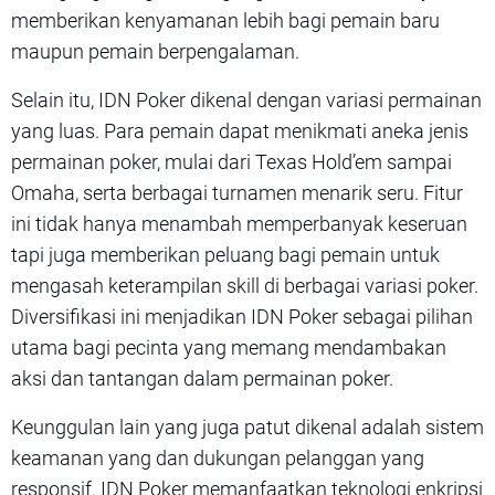
memberikan kenyamanan lebih bagi pemain baru
maupun pemain berpengalaman.
Selain itu, IDN Poker dikenal dengan variasi permainan
yang luas. Para pemain dapat menikmati aneka jenis
permainan poker, mulai dari Texas Hold’em sampai
Omaha, serta berbagai turnamen menarik seru. Fitur
ini tidak hanya menambah memperbanyak keseruan
tapi juga memberikan peluang bagi pemain untuk
mengasah keterampilan skill di berbagai variasi poker.
Diversifikasi ini menjadikan IDN Poker sebagai pilihan
utama bagi pecinta yang memang mendambakan
aksi dan tantangan dalam permainan poker.
Keunggulan lain yang juga patut dikenal adalah sistem
keamanan yang dan dukungan pelanggan yang
responsif. IDN Poker memanfaatkan teknologi enkripsi