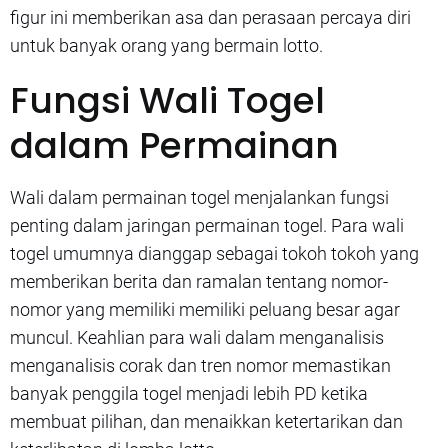
figur ini memberikan asa dan perasaan percaya diri
untuk banyak orang yang bermain lotto.
Fungsi Wali Togel
dalam Permainan
Wali dalam permainan togel menjalankan fungsi
penting dalam jaringan permainan togel. Para wali
togel umumnya dianggap sebagai tokoh tokoh yang
memberikan berita dan ramalan tentang nomor-
nomor yang memiliki memiliki peluang besar agar
muncul. Keahlian para wali dalam menganalisis
menganalisis corak dan tren nomor memastikan
banyak penggila togel menjadi lebih PD ketika
membuat pilihan, dan menaikkan ketertarikan dan