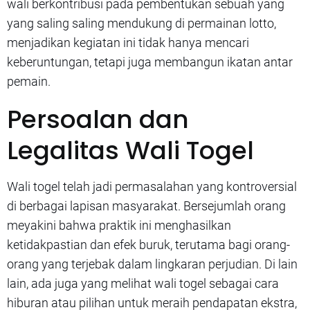
wali berkontribusi pada pembentukan sebuah yang
yang saling saling mendukung di permainan lotto,
menjadikan kegiatan ini tidak hanya mencari
keberuntungan, tetapi juga membangun ikatan antar
pemain.
Persoalan dan
Legalitas Wali Togel
Wali togel telah jadi permasalahan yang kontroversial
di berbagai lapisan masyarakat. Bersejumlah orang
meyakini bahwa praktik ini menghasilkan
ketidakpastian dan efek buruk, terutama bagi orang-
orang yang terjebak dalam lingkaran perjudian. Di lain
lain, ada juga yang melihat wali togel sebagai cara
hiburan atau pilihan untuk meraih pendapatan ekstra,