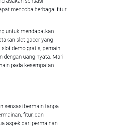
merasakan sensasi
pat mencoba berbagai fitur
luang untuk mendapatkan
takan slot gacor yang
lot demo gratis, pemain
n dengan uang nyata. Mari
pemain pada kesempatan
n sensasi bermain tanpa
ainan, fitur, dan
ua aspek dari permainan