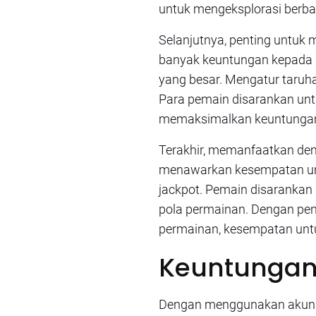
untuk mengeksplorasi berbag
Selanjutnya, penting untuk 
banyak keuntungan kepada
yang besar. Mengatur taruha
Para pemain disarankan untu
memaksimalkan keuntunga
Terakhir, memanfaatkan demo 
menawarkan kesempatan unt
jackpot. Pemain disarankan
pola permainan. Dengan pen
permainan, kesempatan untu
Keuntunga
Dengan menggunakan akun de