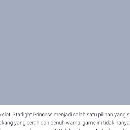
slot, Starlight Princess menjadi salah satu pilihan yang
lakang yang cerah dan penuh warna, game ini tidak hanya