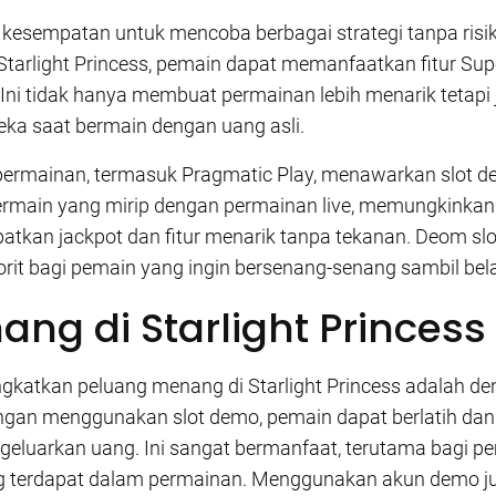
kesempatan untuk mencoba berbagai strategi tanpa risi
arlight Princess, pemain dapat memanfaatkan fitur Supe
Ini tidak hanya membuat permainan lebih menarik teta
ka saat bermain dengan uang asli.
 permainan, termasuk Pragmatic Play, menawarkan slot dem
main yang mirip dengan permainan live, memungkinka
an jackpot dan fitur menarik tanpa tekanan. Deom slot g
orit bagi pemain yang ingin bersenang-senang sambil bela
ang di Starlight Princess
ngkatkan peluang menang di Starlight Princess adalah
gan menggunakan slot demo, pemain dapat berlatih 
eluarkan uang. Ini sangat bermanfaat, terutama bagi p
 yang terdapat dalam permainan. Menggunakan akun demo