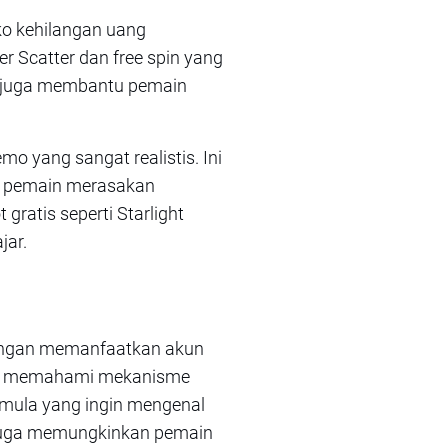
ko kehilangan uang
r Scatter dan free spin yang
pi juga membantu pemain
o yang sangat realistis. Ini
n pemain merasakan
ratis seperti Starlight
jar.
 dengan memanfaatkan akun
dan memahami mekanisme
emula yang ingin mengenal
 juga memungkinkan pemain