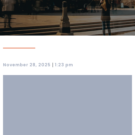
|
November 28, 2025
1:23 pm