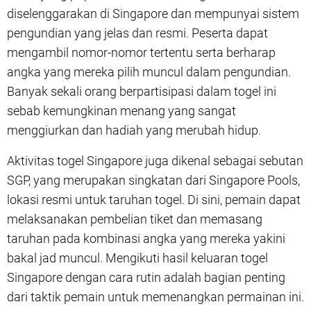
diselenggarakan di Singapore dan mempunyai sistem
pengundian yang jelas dan resmi. Peserta dapat
mengambil nomor-nomor tertentu serta berharap
angka yang mereka pilih muncul dalam pengundian.
Banyak sekali orang berpartisipasi dalam togel ini
sebab kemungkinan menang yang sangat
menggiurkan dan hadiah yang merubah hidup.
Aktivitas togel Singapore juga dikenal sebagai sebutan
SGP, yang merupakan singkatan dari Singapore Pools,
lokasi resmi untuk taruhan togel. Di sini, pemain dapat
melaksanakan pembelian tiket dan memasang
taruhan pada kombinasi angka yang mereka yakini
bakal jad muncul. Mengikuti hasil keluaran togel
Singapore dengan cara rutin adalah bagian penting
dari taktik pemain untuk memenangkan permainan ini.