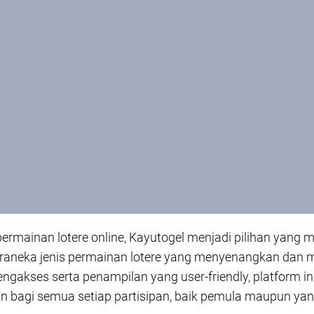
rmainan lotere online, Kayutogel menjadi pilihan yang m
eraneka jenis permainan lotere yang menyenangkan da
gakses serta penampilan yang user-friendly, platform
 bagi semua setiap partisipan, baik pemula maupun ya