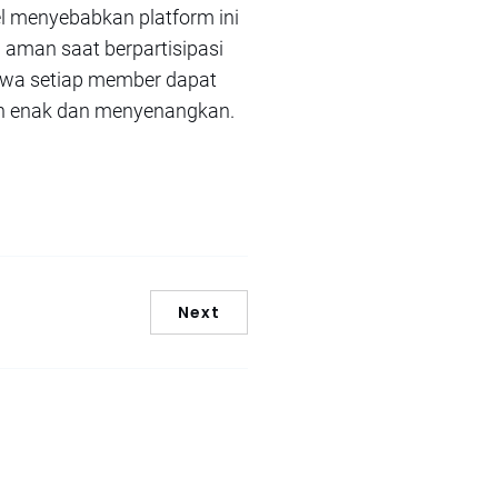
 menyebabkan platform ini
 aman saat berpartisipasi
hwa setiap member dapat
bih enak dan menyenangkan.
Next