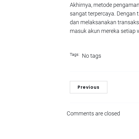
Akhirnya, metode pengaman
sangat terpercaya. Dengan t
dan melaksanakan transaksi
masuk akun mereka setiap w
Tags:
No tags
Previous
Comments are closed