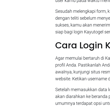
user kamu pada waktu men
Sesudah melengkapi form, ka
dengan teliti sebelum meny
sukses, kamu akan menerima
siap bagi login Kayutogel s
Cara Login 
Agar memulai bertaruh di K
profil Anda. Pastikanlah A
awalnya, kunjungi situs res
website. Ketikan username 
Setelah memasukkan data log
akan diarahkan ke beranda p
umumnya terdapat opsi untu