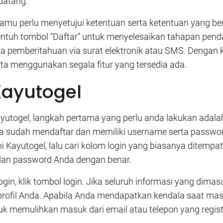
datang.
mu perlu menyetujui ketentuan serta ketentuan yang ber
entuh tombol “Daftar” untuk menyelesaikan tahapan penda
 pemberitahuan via surat elektronik atau SMS. Dengan k
erta menggunakan segala fitur yang tersedia ada.
Kayutogel
ayutogel, langkah pertama yang perlu anda lakukan adal
nda sudah mendaftar dan memiliki username serta passwo
mi Kayutogel, lalu cari kolom login yang biasanya ditemp
dan password Anda dengan benar.
in, klik tombol login. Jika seluruh informasi yang dima
rofil Anda. Apabila Anda mendapatkan kendala saat masu
k memulihkan masuk dari email atau telepon yang regist