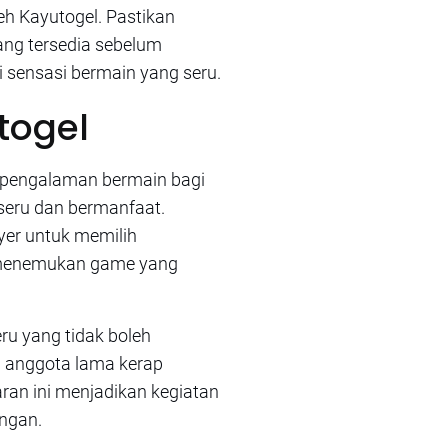
eh Kayutogel. Pastikan
ang tersedia sebelum
 sensasi bermain yang seru.
togel
 pengalaman bermain bagi
seru dan bermanfaat.
yer untuk memilih
t menemukan game yang
ru yang tidak boleh
 anggota lama kerap
n ini menjadikan kegiatan
ngan.