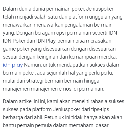
Dalam dunia dunia permainan poker, Jeniuspoker
telah menjadi salah satu dari platform unggulan yang
menawarkan menawarkan pengalaman bermain
yang. Dengan beragam opsi permainan seperti IDN
IDN Poker dan IDN Play, pemain bisa merasakan
game poker yang disesuaikan dengan disesuaikan
sesuai dengan keinginan dan kemampuan mereka.
idn play
Namun, untuk mendapatkan sukses dalam
bermain poker, ada sejumlah hal yang perlu perlu,
mulai dari strategi bermain bermain hingga
manajemen manajemen emosi di permainan.
Dalam artikel ini ini, kami akan meneliti rahasia sukses
sukses pada platform Jeniuspoker dari tips-tips
berharga dari ahli. Petunjuk ini tidak hanya akan akan
bantu pemain pemula dalam memahami dasar