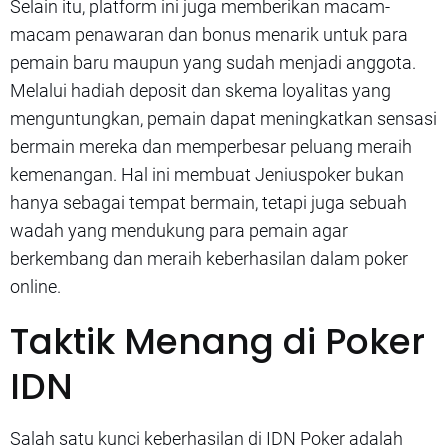
Selain itu, platform ini juga memberikan macam-
macam penawaran dan bonus menarik untuk para
pemain baru maupun yang sudah menjadi anggota.
Melalui hadiah deposit dan skema loyalitas yang
menguntungkan, pemain dapat meningkatkan sensasi
bermain mereka dan memperbesar peluang meraih
kemenangan. Hal ini membuat Jeniuspoker bukan
hanya sebagai tempat bermain, tetapi juga sebuah
wadah yang mendukung para pemain agar
berkembang dan meraih keberhasilan dalam poker
online.
Taktik Menang di Poker
IDN
Salah satu kunci keberhasilan di IDN Poker adalah