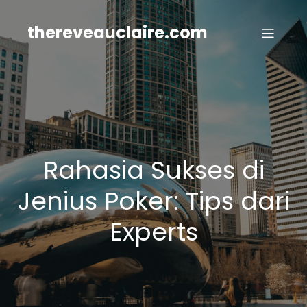
Skip
to
thereveauclaire.com
content
Rahasia Sukses di
Jenius Poker: Tips dari
Experts