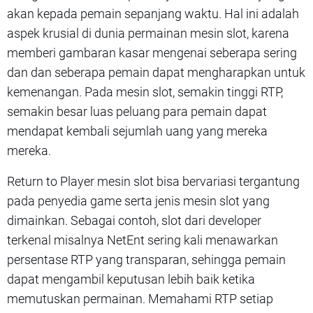
akan kepada pemain sepanjang waktu. Hal ini adalah
aspek krusial di dunia permainan mesin slot, karena
memberi gambaran kasar mengenai seberapa sering
dan dan seberapa pemain dapat mengharapkan untuk
kemenangan. Pada mesin slot, semakin tinggi RTP,
semakin besar luas peluang para pemain dapat
mendapat kembali sejumlah uang yang mereka
mereka.
Return to Player mesin slot bisa bervariasi tergantung
pada penyedia game serta jenis mesin slot yang
dimainkan. Sebagai contoh, slot dari developer
terkenal misalnya NetEnt sering kali menawarkan
persentase RTP yang transparan, sehingga pemain
dapat mengambil keputusan lebih baik ketika
memutuskan permainan. Memahami RTP setiap