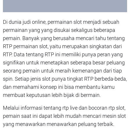
Di dunia judi online, permainan slot menjadi sebuah
permainan yang yang disukai sekaligus beberapa
pemain. Banyak yang berusaha mencari tahu tentang
RTP permainan slot, yaitu merupakan singkatan dari
RTP. Data tentang RTP ini memiliki punya peran yang
signifikan untuk menetapkan seberapa besar peluang
seorang pemain untuk meraih kemenangan dari tiap
spin. Setiap jenis slot punya tingkat RTP berbeda-beda,
dan memahami konsep ini bisa membantu kamu
membuat keputusan lebih bijak di bermain.
Melalui informasi tentang rtp live dan bocoran rtp slot,
pemain saat ini dapat lebih mudah mencari mesin slot
yang menawarkan menawarkan peluang terbaik.