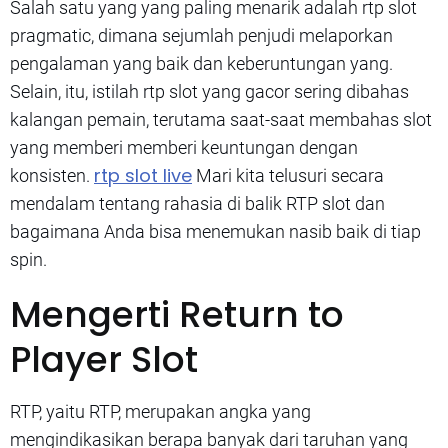
Salah satu yang yang paling menarik adalah rtp slot
pragmatic, dimana sejumlah penjudi melaporkan
pengalaman yang baik dan keberuntungan yang.
Selain, itu, istilah rtp slot yang gacor sering dibahas
kalangan pemain, terutama saat-saat membahas slot
yang memberi memberi keuntungan dengan
rtp slot live
konsisten.
Mari kita telusuri secara
mendalam tentang rahasia di balik RTP slot dan
bagaimana Anda bisa menemukan nasib baik di tiap
spin.
Mengerti Return to
Player Slot
RTP, yaitu RTP, merupakan angka yang
mengindikasikan berapa banyak dari taruhan yang