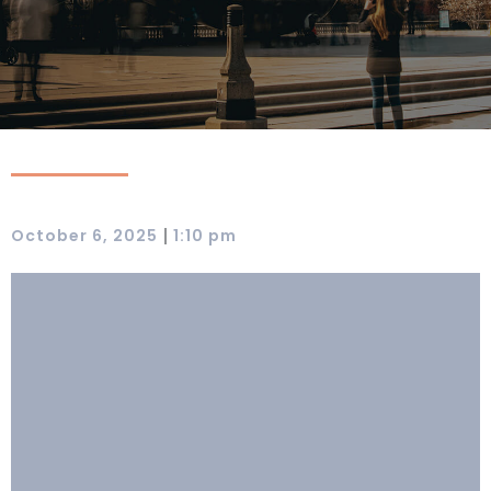
|
October 6, 2025
1:10 pm