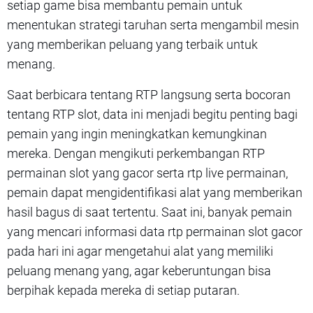
setiap game bisa membantu pemain untuk
menentukan strategi taruhan serta mengambil mesin
yang memberikan peluang yang terbaik untuk
menang.
Saat berbicara tentang RTP langsung serta bocoran
tentang RTP slot, data ini menjadi begitu penting bagi
pemain yang ingin meningkatkan kemungkinan
mereka. Dengan mengikuti perkembangan RTP
permainan slot yang gacor serta rtp live permainan,
pemain dapat mengidentifikasi alat yang memberikan
hasil bagus di saat tertentu. Saat ini, banyak pemain
yang mencari informasi data rtp permainan slot gacor
pada hari ini agar mengetahui alat yang memiliki
peluang menang yang, agar keberuntungan bisa
berpihak kepada mereka di setiap putaran.