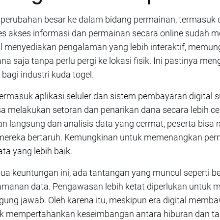
 perubahan besar ke dalam bidang permainan, termasuk
es akses informasi dan permainan secara online sudah
tal menyediakan pengalaman yang lebih interaktif, memu
na saja tanpa perlu pergi ke lokasi fisik. Ini pastinya me
agi industri kuda togel.
gi termasuk aplikasi seluler dan sistem pembayaran digi
 bisa melakukan setoran dan penarikan dana secara lebih 
aran langsung dan analisis data yang cermat, peserta bi
 mereka bertaruh. Kemungkinan untuk memenangkan perm
ta yang lebih baik.
mua keuntungan ini, ada tantangan yang muncul seperti b
anan data. Pengawasan lebih ketat diperlukan untuk me
ggung jawab. Oleh karena itu, meskipun era digital memb
tuk mempertahankan keseimbangan antara hiburan dan t