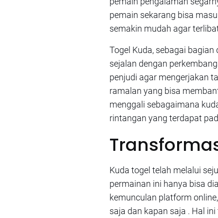
pemain pengalaman segarnya 
pemain sekarang bisa masuk
semakin mudah agar terlibat
Togel Kuda, sebagai bagian 
sejalan dengan perkembanga
penjudi agar mengerjakan ta
ramalan yang bisa membantu
menggali sebagaimana kudat
rintangan yang terdapat pad
Transformas
Kuda togel telah melalui sej
permainan ini hanya bisa di
kemunculan platform online,
saja dan kapan saja . Hal i