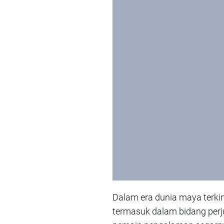
Dalam era dunia maya terkin
termasuk dalam bidang perju