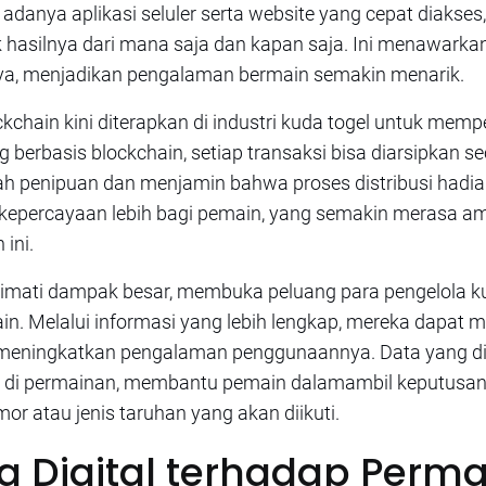
n adanya aplikasi seluler serta website yang cepat diakse
 hasilnya dari mana saja dan kapan saja. Ini menawark
ya, menjadikan pengalaman bermain semakin menarik.
lockchain kini diterapkan di industri kuda togel untuk mem
g berbasis blockchain, setiap transaksi bisa diarsipkan 
h penipuan dan menjamin bahwa proses distribusi hadiah
kepercayaan lebih bagi pemain, yang semakin merasa a
ini.
inimati dampak besar, membuka peluang para pengelola 
main. Melalui informasi yang lebih lengkap, mereka dap
meningkatkan pengalaman penggunaannya. Data yang d
a di permainan, membantu pemain dalamambil keputusan 
or atau jenis taruhan yang akan diikuti.
a Digital terhadap Perm