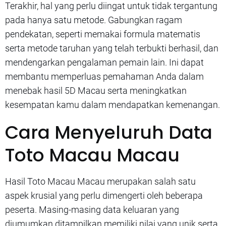
Terakhir, hal yang perlu diingat untuk tidak tergantung
pada hanya satu metode. Gabungkan ragam
pendekatan, seperti memakai formula matematis
serta metode taruhan yang telah terbukti berhasil, dan
mendengarkan pengalaman pemain lain. Ini dapat
membantu memperluas pemahaman Anda dalam
menebak hasil 5D Macau serta meningkatkan
kesempatan kamu dalam mendapatkan kemenangan.
Cara Menyeluruh Data
Toto Macau Macau
Hasil Toto Macau Macau merupakan salah satu
aspek krusial yang perlu dimengerti oleh beberapa
peserta. Masing-masing data keluaran yang
diumumkan ditampilkan memiliki nilai yang unik serta