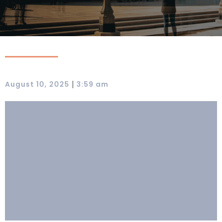
|
August 10, 2025
3:59 am