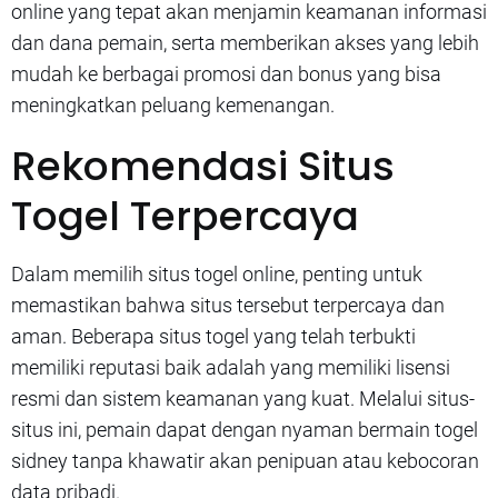
online yang tepat akan menjamin keamanan informasi
dan dana pemain, serta memberikan akses yang lebih
mudah ke berbagai promosi dan bonus yang bisa
meningkatkan peluang kemenangan.
Rekomendasi Situs
Togel Terpercaya
Dalam memilih situs togel online, penting untuk
memastikan bahwa situs tersebut terpercaya dan
aman. Beberapa situs togel yang telah terbukti
memiliki reputasi baik adalah yang memiliki lisensi
resmi dan sistem keamanan yang kuat. Melalui situs-
situs ini, pemain dapat dengan nyaman bermain togel
sidney tanpa khawatir akan penipuan atau kebocoran
data pribadi.