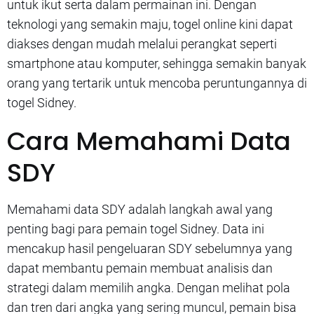
untuk ikut serta dalam permainan ini. Dengan
teknologi yang semakin maju, togel online kini dapat
diakses dengan mudah melalui perangkat seperti
smartphone atau komputer, sehingga semakin banyak
orang yang tertarik untuk mencoba peruntungannya di
togel Sidney.
Cara Memahami Data
SDY
Memahami data SDY adalah langkah awal yang
penting bagi para pemain togel Sidney. Data ini
mencakup hasil pengeluaran SDY sebelumnya yang
dapat membantu pemain membuat analisis dan
strategi dalam memilih angka. Dengan melihat pola
dan tren dari angka yang sering muncul, pemain bisa