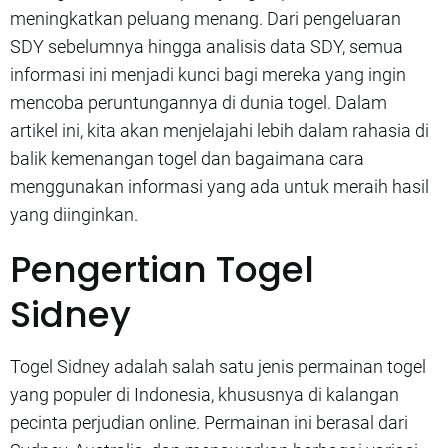
meningkatkan peluang menang. Dari pengeluaran
SDY sebelumnya hingga analisis data SDY, semua
informasi ini menjadi kunci bagi mereka yang ingin
mencoba peruntungannya di dunia togel. Dalam
artikel ini, kita akan menjelajahi lebih dalam rahasia di
balik kemenangan togel dan bagaimana cara
menggunakan informasi yang ada untuk meraih hasil
yang diinginkan.
Pengertian Togel
Sidney
Togel Sidney adalah salah satu jenis permainan togel
yang populer di Indonesia, khususnya di kalangan
pecinta perjudian online. Permainan ini berasal dari