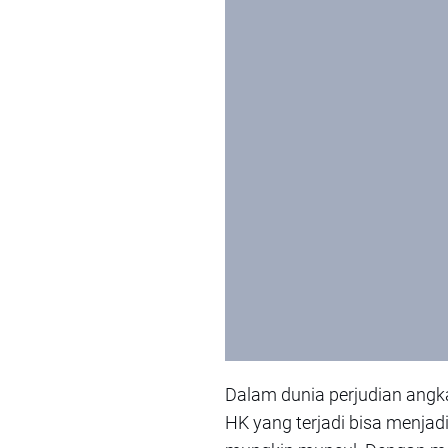
Dalam dunia perjudian angka
HK yang terjadi bisa menjad