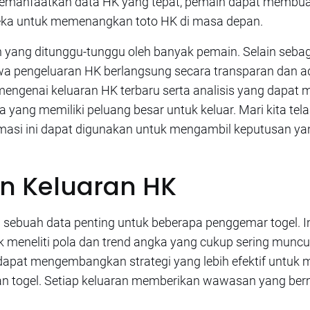
anfaatkan data HK yang tepat, pemain dapat membuat st
ka untuk memenangkan toto HK di masa depan.
yang ditunggu-tunggu oleh banyak pemain. Selain sebaga
pengeluaran HK berlangsung secara transparan dan adil. 
mengenai keluaran HK terbaru serta analisis yang dapat
yang memiliki peluang besar untuk keluar. Mari kita tel
asi ini dapat digunakan untuk mengambil keputusan yan
 Keluaran HK
i sebuah data penting untuk beberapa penggemar togel. I
uk meneliti pola dan trend angka yang cukup sering mun
dapat mengembangkan strategi yang lebih efektif untuk m
togel. Setiap keluaran memberikan wawasan yang berma