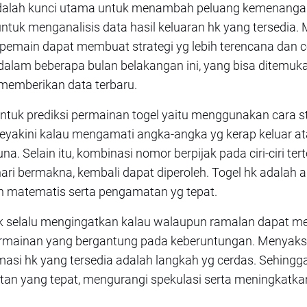
dalah kunci utama untuk menambah peluang kemenangan 
 untuk menganalisis data hasil keluaran hk yang tersedia.
 pemain dapat membuat strategi yg lebih terencana dan 
lam beberapa bulan belakangan ini, yang bisa ditemukan
 memberikan data terbaru.
ntuk prediksi permainan togel yaitu menggunakan cara sta
yakini kalau mengamati angka-angka yg kerap keluar ata
na. Selain itu, kombinasi nomor berpijak pada ciri-ciri te
ari bermakna, kembali dapat diperoleh. Togel hk adalah a
an matematis serta pengamatan yg tepat.
uk selalu mengingatkan kalau walaupun ramalan dapat 
ermainan yang bergantung pada keberuntungan. Menyaksik
asi hk yang tersedia adalah langkah yg cerdas. Sehingga,
tan yang tepat, mengurangi spekulasi serta meningkatk