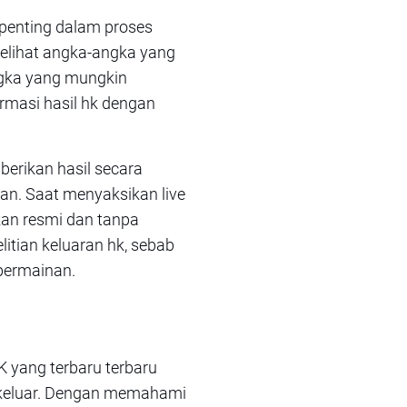
 penting dalam proses
elihat angka-angka yang
ngka yang mungkin
rmasi hasil hk dengan
berikan hasil secara
an. Saat menyaksikan live
kan resmi dan tanpa
itian keluaran hk, sebab
permainan.
K yang terbaru terbaru
i keluar. Dengan memahami