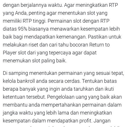
dengan berjalannya waktu. Agar meningkatkan RTP
yang Anda, penting agar menentukan slot yang
memiliki RTP tinggi. Permainan slot dengan RTP
diatas 95% biasanya menawarkan kesempatan lebih
baik bagi mendapatkan kemenangan. Pastikan untuk
melakukan riset dan cari tahu bocoran Return to
Player slot dari yang tepercaya agar dapat
menemukan slot paling baik.
Di samping menentukan permainan yang sesuai tepat,
kelola bankroll anda secara cerdas. Tentukan batas
berapa banyak yang ingin anda taruhkan dan ikuti
ketentuan tersebut. Pengelolaan uang yang baik akan
membantu anda mempertahankan permainan dalam
jangka waktu yang lebih lama dan meningkatkan
kesempatan dalam mendapatkan profit. Jangan