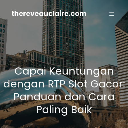
Skip
to
thereveauclaire.com
content
Capai Keuntungan
dengan RTP Slot Gacor:
Panduan dan Cara
Paling Baik