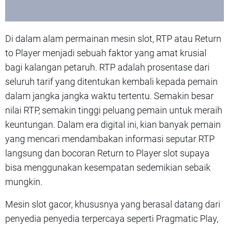
Di dalam alam permainan mesin slot, RTP atau Return
to Player menjadi sebuah faktor yang amat krusial
bagi kalangan petaruh. RTP adalah prosentase dari
seluruh tarif yang ditentukan kembali kepada pemain
dalam jangka jangka waktu tertentu. Semakin besar
nilai RTP, semakin tinggi peluang pemain untuk meraih
keuntungan. Dalam era digital ini, kian banyak pemain
yang mencari mendambakan informasi seputar RTP
langsung dan bocoran Return to Player slot supaya
bisa menggunakan kesempatan sedemikian sebaik
mungkin.
Mesin slot gacor, khususnya yang berasal datang dari
penyedia penyedia terpercaya seperti Pragmatic Play,