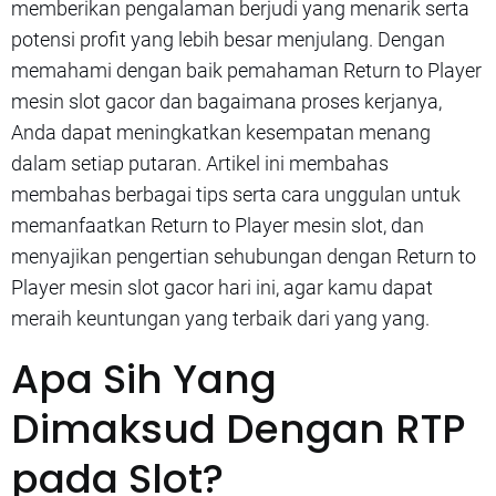
memberikan pengalaman berjudi yang menarik serta
potensi profit yang lebih besar menjulang. Dengan
memahami dengan baik pemahaman Return to Player
mesin slot gacor dan bagaimana proses kerjanya,
Anda dapat meningkatkan kesempatan menang
dalam setiap putaran. Artikel ini membahas
membahas berbagai tips serta cara unggulan untuk
memanfaatkan Return to Player mesin slot, dan
menyajikan pengertian sehubungan dengan Return to
Player mesin slot gacor hari ini, agar kamu dapat
meraih keuntungan yang terbaik dari yang yang.
Apa Sih Yang
Dimaksud Dengan RTP
pada Slot?