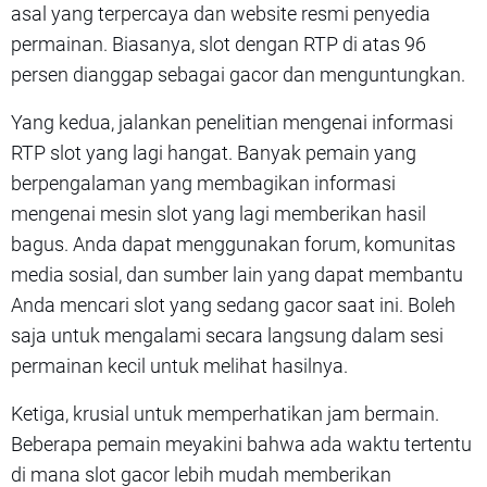
asal yang terpercaya dan website resmi penyedia
permainan. Biasanya, slot dengan RTP di atas 96
persen dianggap sebagai gacor dan menguntungkan.
Yang kedua, jalankan penelitian mengenai informasi
RTP slot yang lagi hangat. Banyak pemain yang
berpengalaman yang membagikan informasi
mengenai mesin slot yang lagi memberikan hasil
bagus. Anda dapat menggunakan forum, komunitas
media sosial, dan sumber lain yang dapat membantu
Anda mencari slot yang sedang gacor saat ini. Boleh
saja untuk mengalami secara langsung dalam sesi
permainan kecil untuk melihat hasilnya.
Ketiga, krusial untuk memperhatikan jam bermain.
Beberapa pemain meyakini bahwa ada waktu tertentu
di mana slot gacor lebih mudah memberikan