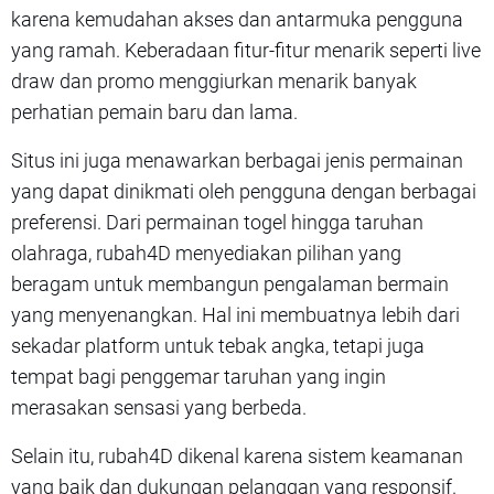
karena kemudahan akses dan antarmuka pengguna
yang ramah. Keberadaan fitur-fitur menarik seperti live
draw dan promo menggiurkan menarik banyak
perhatian pemain baru dan lama.
Situs ini juga menawarkan berbagai jenis permainan
yang dapat dinikmati oleh pengguna dengan berbagai
preferensi. Dari permainan togel hingga taruhan
olahraga, rubah4D menyediakan pilihan yang
beragam untuk membangun pengalaman bermain
yang menyenangkan. Hal ini membuatnya lebih dari
sekadar platform untuk tebak angka, tetapi juga
tempat bagi penggemar taruhan yang ingin
merasakan sensasi yang berbeda.
Selain itu, rubah4D dikenal karena sistem keamanan
yang baik dan dukungan pelanggan yang responsif.