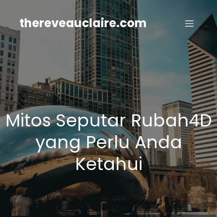
Skip
to
thereveauclaire.com
content
Mitos Seputar Rubah4D
yang Perlu Anda
Ketahui