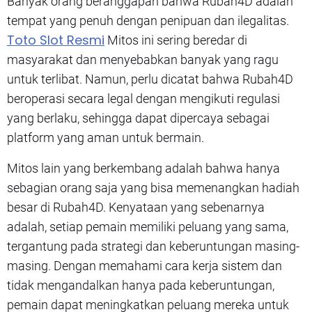
Banyak orang beranggapan bahwa Rubah4D adalah
tempat yang penuh dengan penipuan dan ilegalitas.
Toto Slot Resmi
Mitos ini sering beredar di
masyarakat dan menyebabkan banyak yang ragu
untuk terlibat. Namun, perlu dicatat bahwa Rubah4D
beroperasi secara legal dengan mengikuti regulasi
yang berlaku, sehingga dapat dipercaya sebagai
platform yang aman untuk bermain.
Mitos lain yang berkembang adalah bahwa hanya
sebagian orang saja yang bisa memenangkan hadiah
besar di Rubah4D. Kenyataan yang sebenarnya
adalah, setiap pemain memiliki peluang yang sama,
tergantung pada strategi dan keberuntungan masing-
masing. Dengan memahami cara kerja sistem dan
tidak mengandalkan hanya pada keberuntungan,
pemain dapat meningkatkan peluang mereka untuk