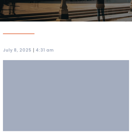
|
July 8, 2025
4:31 am