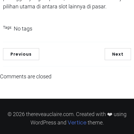
pilihan utama di antara slot lainnya di pasar.
Tags:
No tags
Previous
Next
Comments are closed
© 2026 thereveauclaire.com. Created with ❤️ using
Vertice
WordPress and
theme.