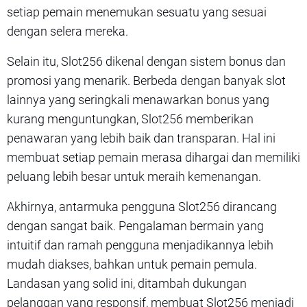
setiap pemain menemukan sesuatu yang sesuai
dengan selera mereka.
Selain itu, Slot256 dikenal dengan sistem bonus dan
promosi yang menarik. Berbeda dengan banyak slot
lainnya yang seringkali menawarkan bonus yang
kurang menguntungkan, Slot256 memberikan
penawaran yang lebih baik dan transparan. Hal ini
membuat setiap pemain merasa dihargai dan memiliki
peluang lebih besar untuk meraih kemenangan.
Akhirnya, antarmuka pengguna Slot256 dirancang
dengan sangat baik. Pengalaman bermain yang
intuitif dan ramah pengguna menjadikannya lebih
mudah diakses, bahkan untuk pemain pemula.
Landasan yang solid ini, ditambah dukungan
pelanggan yang responsif, membuat Slot256 menjadi