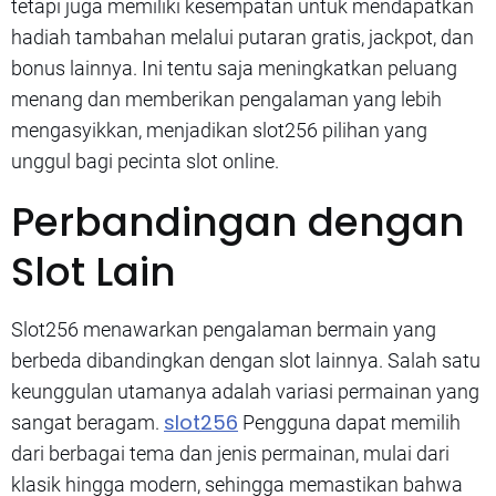
tetapi juga memiliki kesempatan untuk mendapatkan
hadiah tambahan melalui putaran gratis, jackpot, dan
bonus lainnya. Ini tentu saja meningkatkan peluang
menang dan memberikan pengalaman yang lebih
mengasyikkan, menjadikan slot256 pilihan yang
unggul bagi pecinta slot online.
Perbandingan dengan
Slot Lain
Slot256 menawarkan pengalaman bermain yang
berbeda dibandingkan dengan slot lainnya. Salah satu
keunggulan utamanya adalah variasi permainan yang
slot256
sangat beragam.
Pengguna dapat memilih
dari berbagai tema dan jenis permainan, mulai dari
klasik hingga modern, sehingga memastikan bahwa